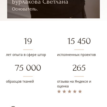
Бурлакова Светлана
Основатель.
О
19
15 450
лет опыта в сфере штор
исполненных проектов
75 000
265
образцов тканей
отзыва на Яндексе и
оценка