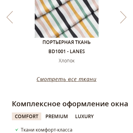
1, ЦВЕТА –
ПОРТЬЕРНАЯ ТКАНЬ
ПОРТЬЕ
ИЙ
BD1001 - LANES
SANDVIK
ок
Хлопок
Х
Смотреть все ткани
Комплексное оформление окна
COMFORT
PREMIUM
LUXURY
Ткани комфорт-класса