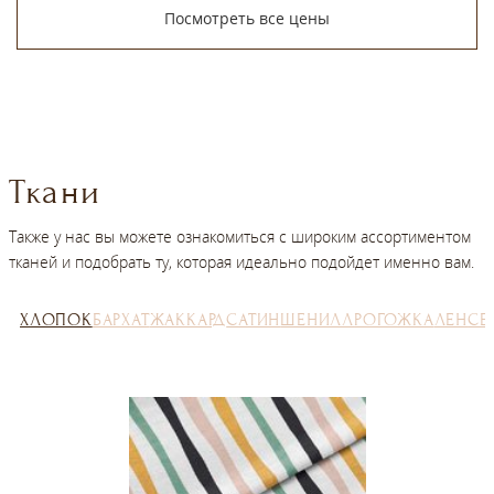
Посмотреть все цены
Ткани
Также у нас вы можете ознакомиться с широким ассортиментом
тканей и подобрать ту, которая идеально подойдет именно вам.
ХЛОПОК
БАРХАТ
ЖАККАРД
САТИН
ШЕНИЛЛ
РОГОЖКА
ЛЕН
СЕ