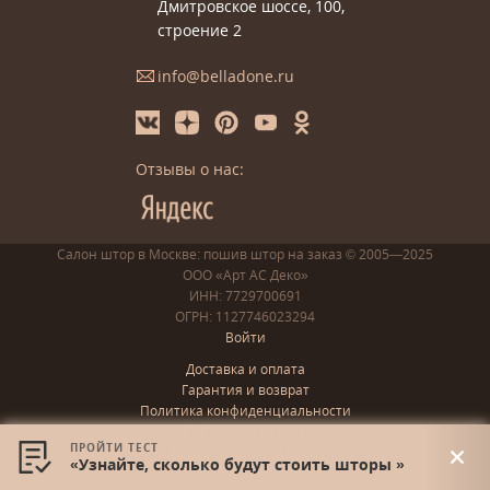
Дмитровское шоссе, 100,
строение 2
info@belladone.ru
Отзывы о нас:
Салон штор в Москве: пошив
штор
на заказ
© 2005—2025
ООО «Арт АС Деко»
ИНН: 7729700691
ОГРН: 1127746023294
Войти
Доставка и оплата
Гарантия и возврат
Политика конфиденциальности
Публичная оферта
ПРОЙТИ ТЕСТ
Правила сбора cookies
«Узнайте, сколько будут стоить шторы »