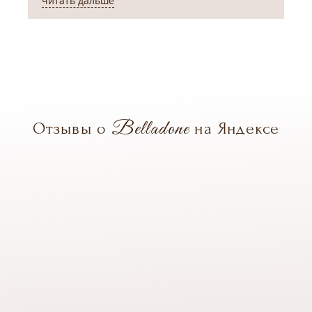
читать дальше
ч
Belladone
Отзывы о
на Яндексе