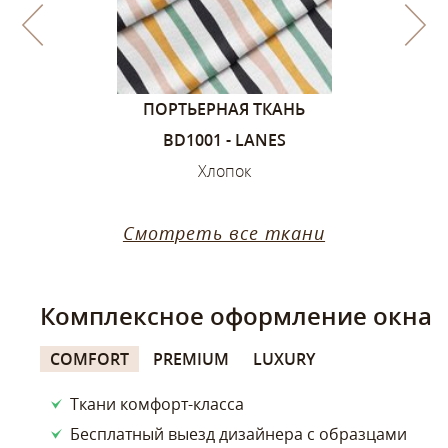
1, ЦВЕТА –
ПОРТЬЕРНАЯ ТКАНЬ
ПОРТЬЕ
ИЙ
BD1001 - LANES
SANDVIK
ок
Хлопок
Х
Смотреть все ткани
Комплексное оформление окна
COMFORT
PREMIUM
LUXURY
Ткани комфорт-класса
Бесплатный выезд дизайнера с образцами