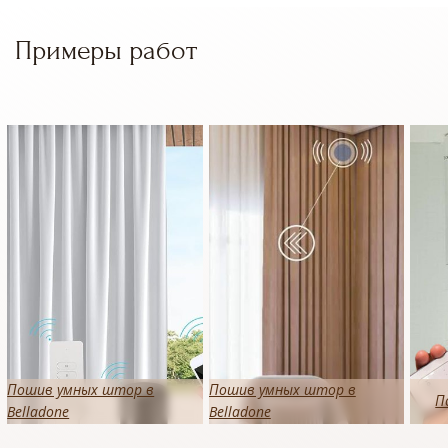
Примеры работ
Пошив умных штор в
Пошив умных штор в
П
Belladone
Belladone