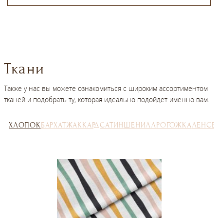
Ткани
Также у нас вы можете ознакомиться с широким ассортиментом
тканей и подобрать ту, которая идеально подойдет именно вам.
ХЛОПОК
БАРХАТ
ЖАККАРД
САТИН
ШЕНИЛЛ
РОГОЖКА
ЛЕН
СЕ