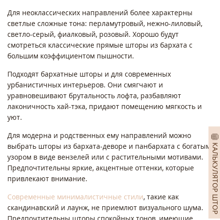
Для неоклассических направлений более характерны
светлые сложные тона: перламутровый, нежно-лиловый,
светло-серый, фиалковый, розовый. Хорошо будут
смотреться классические прямые шторы из бархата с
большим коэффициентом пышности.
Подходят бархатные шторы и для современных
урбанистичных интерьеров. Они смягчают и
уравновешивают брутальность лофта, разбавляют
лаконичность хай-тэка, придают помещению мягкость и
уют.
Для модерна и родственных ему направлений можно
выбрать шторы из бархата-деворе и панбархата с богатым
КАЛЬКУЛЯТОР ШТОР
узором в виде вензелей или с растительными мотивами.
Предпочтительны яркие, акцентные оттенки, которые
привлекают внимание.
Современные минималистичные стили
, такие как
скандинавский и лаунж, не приемлют визуального шума.
Предпочтительны шторы спокойных тонов, имеющие