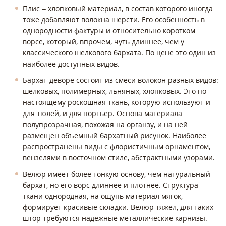
Плис – хлопковый материал, в состав которого иногда
тоже добавляют волокна шерсти. Его особенность в
однородности фактуры и относительно коротком
ворсе, который, впрочем, чуть длиннее, чем у
классического шелкового бархата. По цене это один из
наиболее доступных видов.
Бархат-деворе состоит из смеси волокон разных видов:
шелковых, полимерных, льняных, хлопковых. Это по-
настоящему роскошная ткань, которую используют и
для тюлей, и для портьер. Основа материала
полупрозрачная, похожая на органзу, и на ней
размещен объемный бархатный рисунок. Наиболее
распространены виды с флористичным орнаментом,
вензелями в восточном стиле, абстрактными узорами.
Велюр имеет более тонкую основу, чем натуральный
бархат, но его ворс длиннее и плотнее. Структура
ткани однородная, на ощупь материал мягок,
формирует красивые складки. Велюр тяжел, для таких
штор требуются надежные металлические карнизы.