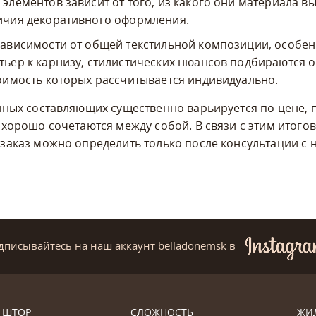
элементов зависит от того, из какого они материала в
ичия декоративного оформления.
зависимости от общей текстильной композиции, особе
тьер к карнизу, стилистических нюансов подбираются
тоимость которых рассчитывается индивидуально.
нных составляющих существенно варьируется по цене, п
 хорошо сочетаются между собой. В связи с этим итого
заказ можно определить только после консультации с
дписывайтесь на наш аккаунт belladonemsk
в
 ШТОР
СЛОЖНОСТЬ
ЖИ