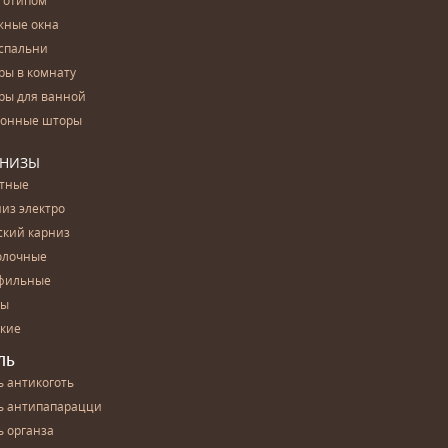
готипом
жные окна
спальни
ры в комнату
ры для ванной
конные шторы
РНИЗЫ
етные
из электро
ский карниз
олочные
фильные
бы
ские
ЛЬ
 антикоготь
ь антипапарацци
 органза