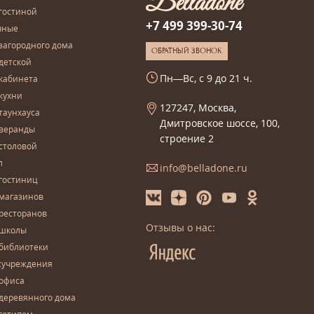
гостиной
+7 499 399-30-74
чные
загородного дома
ОБРАТНЫЙ ЗВОНОК
детской
Пн—Вс, с 9 до 21 ч.
кабинета
кухни
127247, Москва,
таунхауса
Дмитровское шоссе, 100,
 веранды
строение 2
столовой
л
info@belladone.ru
гостиниц
 магазинов
ресторанов
Отзывы о нас:
 школы
 библиотеки
сучреждения
 офиса
деревянного дома