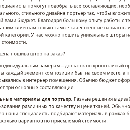
пециалисты помогут подобрать все составляющие, нео
ального, стильного дизайна портьер так, чтобы вложит
 вами бюджет. Благодаря большому опыту работы с те
ашим клиентам только самые качественные варианты 
й категории. У нас можно пошить уникальные шторы на
 стоимости.
 цена пошива штор на заказ?
индивидуальным замерам – достаточно кропотливый пр
ы каждый элемент композиции был на своем месте, а 
сывались в интерьер помещения. Обычно бюджет офо
ет три основные составляющие:
льные материалы для портьер.
Разные решения в диза
ьзования различных по качеству и цене тканей. Обычн
ер наши специалисты подбирают материалы в рамках б
сколько вариантов по приемлемой стоимости.