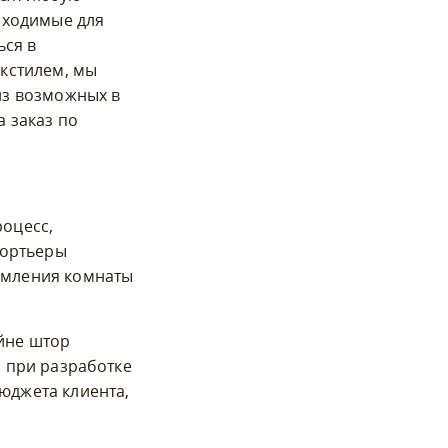
бходимые для
ься в
кстилем, мы
из возможных в
 заказ по
оцесс,
портьеры
рмления комнаты
йне штор
о при разработке
юджета клиента,