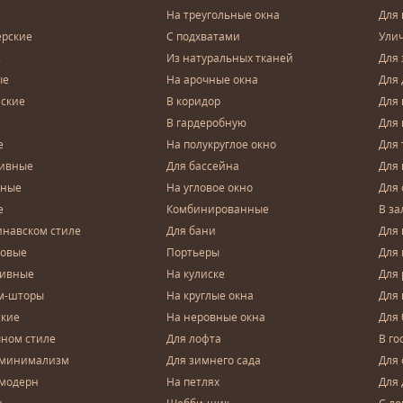
На треугольные окна
Для 
ерские
С подхватами
Ули
с
Из натуральных тканей
Для 
ые
На арочные окна
Для 
ские
В коридор
Для 
В гардеробную
Для 
е
На полукруглое окно
Для 
тивные
Для бассейна
Для
чные
На угловое окно
Для 
е
Комбинированные
В за
инавском стиле
Для бани
Для 
довые
Портьеры
Для
зивные
На кулиске
Для 
м-шторы
На круглые окна
Для
ские
На неровные окна
Для
чном стиле
Для лофта
В го
 минимализм
Для зимнего сада
Для
 модерн
На петлях
Для 