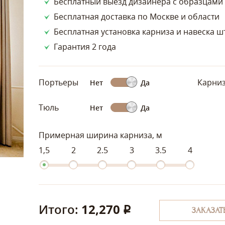
Бесплатный выезд дизайнера с образцами
Бесплатная доставка по Москве и области
Бесплатная установка карниза и навеска ш
Гарантия 2 года
Портьеры
Карни
Нет
Да
Тюль
Нет
Да
Примерная ширина карниза, м
1,5
2
2.5
3
3.5
4
Итого:
12,270
q
ЗАКАЗАТ