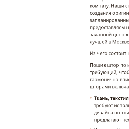
комнату. Наши с
создания оригин
запланированный
предоставляем н
заданной ценово
лучшей в Москве
Из чего состоит
Пошив штор по 
требующий, чтоб
гармонично впи
шторами включа
Ткань, тексти
требуют испол
дизайна порть
предлагают не