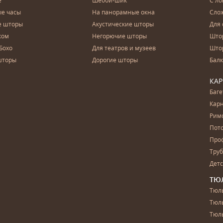
е
Шебби-шик
С ло
е часы
На панорамные окна
Сло
е шторы
Акустические шторы
Для 
ком
Негорючие шторы
Што
Бохо
Для театров и музеев
Што
шторы
Дорогие шторы
Бал
КА
Баг
Карн
Рим
Пот
Про
Тру
Дет
ТЮ
Тюль
Тюл
Тюль