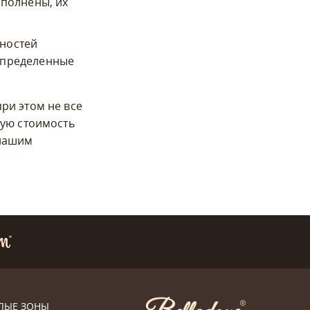
ыполнены, их
нностей
 определенные
ри этом не все
вую стоимость
 нашим
ЛЫЕ ЗОНЫ