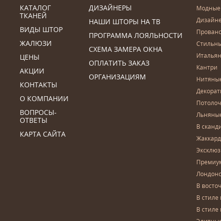
КАТАЛОГ
ДИЗАЙНЕРЫ
Модные
ТКАНЕЙ
Дизайн
НАШИ ШТОРЫ НА ТВ
ВИДЫ ШТОР
Прован
ПРОГРАММА ЛОЯЛЬНОСТИ
ЖАЛЮЗИ
Стильн
СХЕМА ЗАМЕРА ОКНА
Итальян
ЦЕНЫ
ОПЛАТИТЬ ЗАКАЗ
Кантри
АКЦИИ
ОРГАНИЗАЦИЯМ
Нитяны
КОНТАКТЫ
Декора
О КОМПАНИИ
Потоло
ВОПРОСЫ-
Льняны
ОТВЕТЫ
В сканд
КАРТА САЙТА
Жаккар
Эксклю
Премиу
Лондон
В восто
В стиле
В стиле