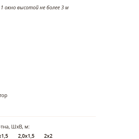
 окно высотой не более 3 м
тор
тна, ШхВ, м:
х1,5
2,0х1,5
2х2