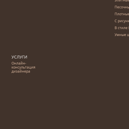
Элитны
Песочны
Плотны
С рисун
В стиле 
Умные 
УСЛУГИ
Онлайн-
консультация
дизайнера