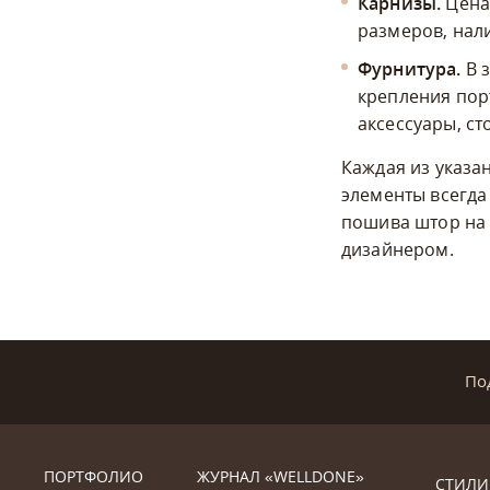
Карнизы.
Цена 
размеров, нал
Фурнитура.
В 
крепления пор
аксессуары, с
Каждая из указа
элементы всегда
пошива штор на 
дизайнером.
По
ПОРТФОЛИО
ЖУРНАЛ «WELLDONE»
СТИЛИ