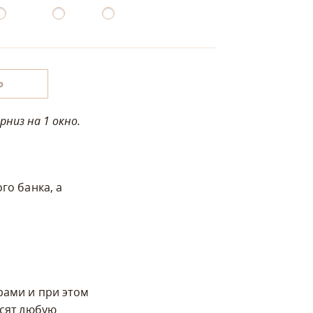
Ь
низ на 1 окно.
го банка, а
рами и при этом
асят любую