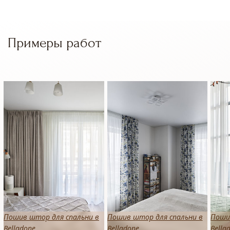
Примеры работ
Пошив штор для спальни в
Пошив штор для спальни в
Поши
Belladone
Belladone
Bella