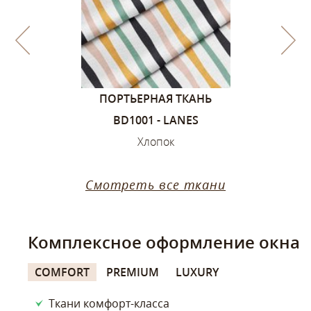
1, ЦВЕТА –
ПОРТЬЕРНАЯ ТКАНЬ
ПОРТЬЕ
ИЙ
BD1001 - LANES
SANDVIK
ок
Хлопок
Х
Смотреть все ткани
Комплексное оформление окна
COMFORT
PREMIUM
LUXURY
Ткани комфорт-класса