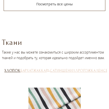
Посмотреть все цены
Ткани
Также у нас вы можете ознакомиться с широким ассортиментом
тканей и подобрать ту, которая идеально подойдет именно вам.
ХЛОПОК
БАРХАТ
ЖАККАРД
САТИН
ШЕНИЛЛ
РОГОЖКА
ЛЕН
СЕ