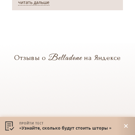
читать дальше
ч
Belladone
Отзывы о
на Яндексе
ПРОЙТИ ТЕСТ
«Узнайте, сколько будут стоить шторы »