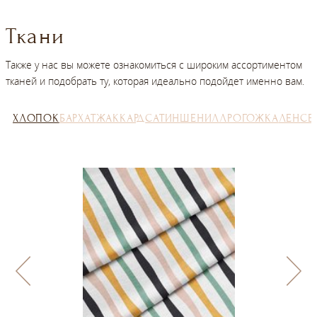
Ткани
Также у нас вы можете ознакомиться с широким ассортиментом
тканей и подобрать ту, которая идеально подойдет именно вам.
ХЛОПОК
БАРХАТ
ЖАККАРД
САТИН
ШЕНИЛЛ
РОГОЖКА
ЛЕН
СЕ