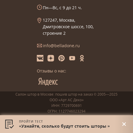
Пн—Вс, с 9 до 21 ч.
127247, Москва,
Дмитровское шоссе, 100,
строение 2
info@belladone.ru
Отзывы о нас:
Салон штор в Москве: пошив
штор
на заказ
© 2005—2025
ООО «Арт АС Деко»
ИНН: 7729700691
ОГРН: 1127746023294
Войти
ПРОЙТИ ТЕСТ
Доставка и оплата
«Узнайте, сколько будут стоить шторы »
Гарантия и возврат