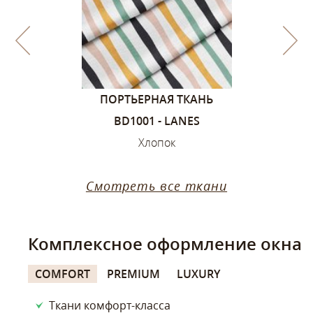
1, ЦВЕТА –
ПОРТЬЕРНАЯ ТКАНЬ
ПОРТЬЕ
ИЙ
BD1001 - LANES
SANDVIK
ок
Хлопок
Х
Смотреть все ткани
Комплексное оформление окна
COMFORT
PREMIUM
LUXURY
Ткани комфорт-класса