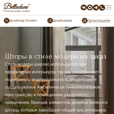
Организациям
Шторы в стиле модерн на заказ
Стиль модерн широко используется при
оформлении интерьеров, так как он позволяет
подчеркнуть индивидуальность владельцев и
создать уютное и эстетически привлекательное
пространство в помещениях различного
назначения. Важным элементом дизайна являются
шторы, которые завершают общий вид интерьера.