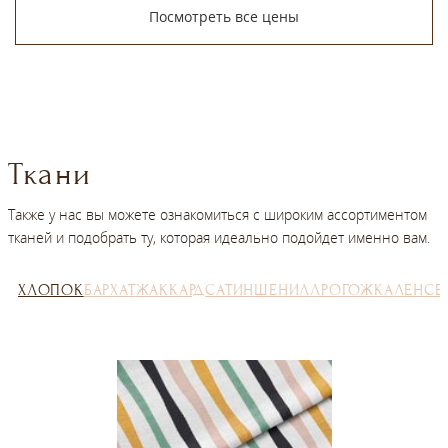
Посмотреть все цены
Ткани
Также у нас вы можете ознакомиться с широким ассортиментом
тканей и подобрать ту, которая идеально подойдет именно вам.
ХЛОПОК
БАРХАТ
ЖАККАРД
САТИН
ШЕНИЛЛ
РОГОЖКА
ЛЕН
СЕ