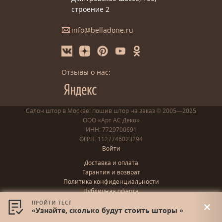
строение 2
info@belladone.ru
Отзывы о нас:
Салон штор в Москве: пошив
штор
на заказ
© 2005—2025
ООО «Арт АС Деко»
ИНН: 7729700691
ОГРН: 1127746023294
Войти
Доставка и оплата
Гарантия и возврат
Политика конфиденциальности
Публичная оферта
Правила сбора cookies
ПРОЙТИ ТЕСТ
«Узнайте, сколько будут стоить шторы »
Все права защищены. Любое копирование содержимого сайта