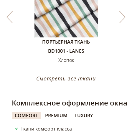
1, ЦВЕТА –
ПОРТЬЕРНАЯ ТКАНЬ
ПОРТЬЕ
ИЙ
BD1001 - LANES
SANDVIK
ок
Хлопок
Х
Смотреть все ткани
Комплексное оформление окна
COMFORT
PREMIUM
LUXURY
Ткани комфорт-класса