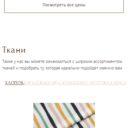
Посмотреть все цены
Ткани
Также у нас вы можете ознакомиться с широким ассортиментом
тканей и подобрать ту, которая идеально подойдет именно вам.
ХЛОПОК
БАРХАТ
ЖАККАРД
САТИН
ШЕНИЛЛ
РОГОЖКА
ЛЕН
СЕ