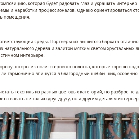
омпозицию, которая будет радовать глаз и украшать интерьер 
хемы и наработки профессионалов. Однако ориентироваться ст
ль помещения.
ответствующей среды. Портьеры из вышитого бархата отлично
з натурального дерева и залитой мягким светом хрустальных л
истичном интерьере.
торону: шторы из полиэстерового полотна, которые хорошо под
 ли гармонично впишутся в благородный шебби-шик, особенно 
четать текстиль из разных цветовых категорий, но разброс не
тствовать не только друг другу, но и другим деталям интерьер