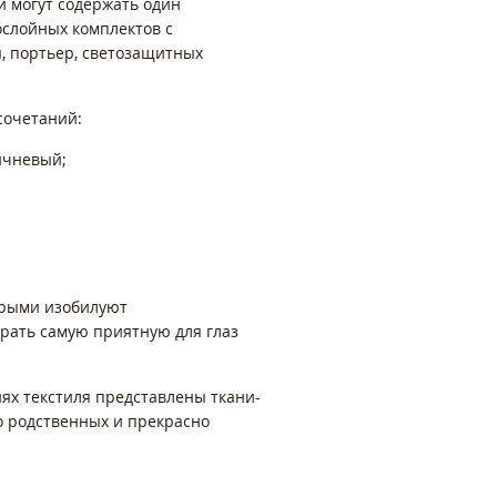
и могут содержать один
ослойных комплектов с
, портьер, светозащитных
сочетаний:
ичневый;
орыми изобилуют
брать самую приятную для глаз
ях текстиля представлены ткани-
о родственных и прекрасно