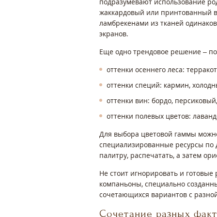
подразумевают использование род
жаккардовый или принтованный ва
ламбрекенами из тканей одинаков
экранов.
Еще одно трендовое решение – по
оттенки осеннего леса: террако
оттенки специй: кармин, холод
оттенки вин: бордо, персиковый
оттенки полевых цветов: лаван
Для выбора цветовой гаммы можно
специализированные ресурсы по д
палитру, распечатать, а затем ор
Не стоит игнорировать и готовые
компаньоны, специально созданные
сочетающихся вариантов с разной
Сочетание разных фак