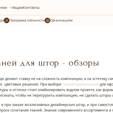
ании
Акции
Контакты
ера
Организациям
аней для штор - обзоры
е делают ставку не на сложность композиции, а на эстетику с
ые цветовые решения. При выборе
тканей-компаньонов
для офо
ктуры и оттенки стоит комбинировать водном проекте, как фор
ересекать, чтобы не перегрузить композицию, не сделать штор
, и при заказе эксклюзивных дизайнерских штор, и при самост
просе сочетания тканей. Знание современного ассортимента и