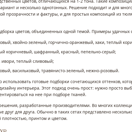
ственных цветов, отличающихся на 1-2 тона. Такие композици
риант и несколько однотонных. Решение подходит и для мног
ой прозрачности и фактуры, и для простых композиций из тюля
дборка цветов, объединенных одной темой. Примеры удачных 
товый, хвойно-зеленый, горчично-оранжевый, хаки, теплый кор
ный коричневый, шафранный, красный, пепельно-серый;
, ивори, теплый сливовый;
довый, васильковый, травянисто-зеленый, нежно-розовый.
 использовать готовые подборки сочетающихся оттенков, кот
изайну интерьера. Этот подход очень прост: нужно просто вы
иентироваться на нее при подборе тканей.
 решения, разработанные производителями. Во многих коллекци
 друг для друга. Обычно в таких сетах представлено нескольк
 плотностью, принтом и цветом.
тур