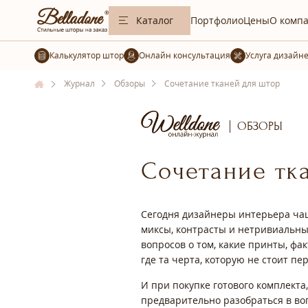
Каталог
Портфолио
Цены
О комп
Калькулятор штор
Услуга дизайн
Журнал
Обзоры
Сочетание тканей для штор
ОБЗОРЫ
Сочетание тк
Сегодня дизайнеры интерьера чащ
миксы, контрасты и нетривиальн
вопросов о том, какие принты, фа
где та черта, которую не стоит п
И при покупке готового комплекта
предварительно разобраться в во