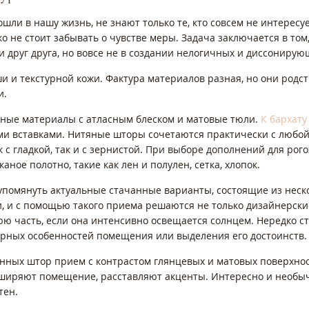
ошли в нашу жизнь, не знают только те, кто совсем не интерес
ко не стоит забывать о чувстве меры. Задача заключается в то
и друг друга, но вовсе не в создании нелогичных и диссониру
и и текстурной кожи. Фактура материалов разная, но они родс
и.
ные материалы с атласным блеском и матовые тюли.
К бархату
ми вставками. Нитяные шторы сочетаются практически с любой
к с гладкой, так и с зернистой. При выборе дополнений для рог
ое полотно, такие как лен и полулен, сетка, хлопок.
т упомянуть актуальные стачанные варианты, состоящие из нес
, и с помощью такого приема решаются не только дизайнерские
ю часть, если она интенсивно освещается солнцем. Нередко 
урных особенностей помещения или выделения его достоинств
нных штор прием с контрастом глянцевых и матовых поверхнос
ширяют помещение, расставляют акценты. Интересно и необыч
тен.