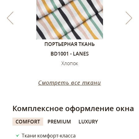
1, ЦВЕТА –
ПОРТЬЕРНАЯ ТКАНЬ
ПОРТЬЕ
ИЙ
BD1001 - LANES
SANDVIK
ок
Хлопок
Х
Смотреть все ткани
Комплексное оформление окна
COMFORT
PREMIUM
LUXURY
Ткани комфорт-класса