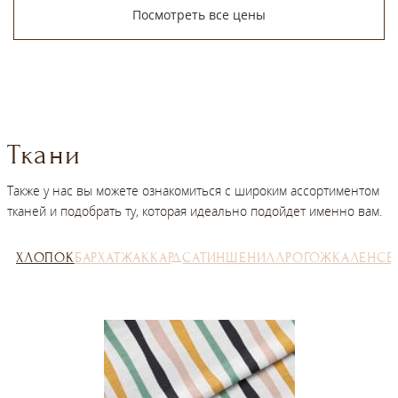
Посмотреть все цены
Ткани
Также у нас вы можете ознакомиться с широким ассортиментом
тканей и подобрать ту, которая идеально подойдет именно вам.
ХЛОПОК
БАРХАТ
ЖАККАРД
САТИН
ШЕНИЛЛ
РОГОЖКА
ЛЕН
СЕ