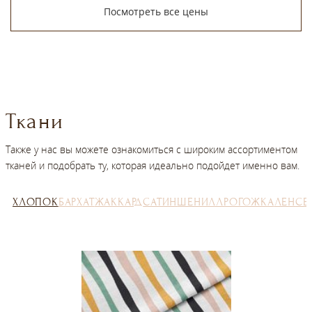
Посмотреть все цены
Ткани
Также у нас вы можете ознакомиться с широким ассортиментом
тканей и подобрать ту, которая идеально подойдет именно вам.
ХЛОПОК
БАРХАТ
ЖАККАРД
САТИН
ШЕНИЛЛ
РОГОЖКА
ЛЕН
СЕ