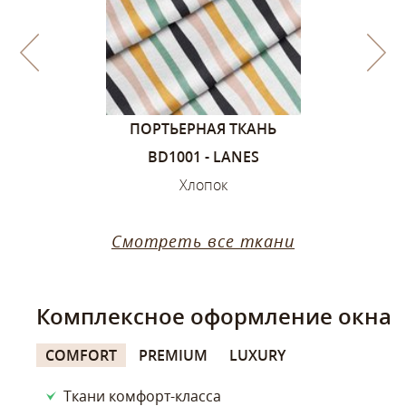
1, ЦВЕТА –
ПОРТЬЕРНАЯ ТКАНЬ
ПОРТЬЕ
ИЙ
BD1001 - LANES
SANDVIK
ок
Хлопок
Х
Смотреть все ткани
Комплексное оформление окна
COMFORT
PREMIUM
LUXURY
Ткани комфорт-класса