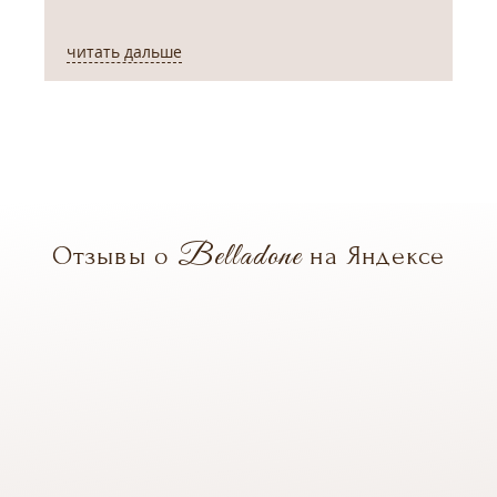
читать дальше
ч
Belladone
Отзывы о
на Яндексе