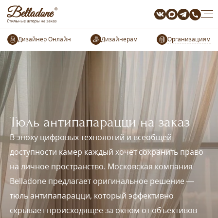
Организациям
Тюль антипапарацци на заказ
В эпоху цифровых технологий и всеобщей
доступности камер каждый хочет сохранить право
на личное пространство. Московская компания
Belladone предлагает оригинальное решение —
тюль антипапарацци, который эффективно
скрывает происходящее за окном от объективов