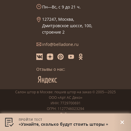
Пн—Вс, с 9 до 21 ч.
127247, Москва,
Дмитровское шоссе, 100,
строение 2
info@belladone.ru
Отзывы о нас:
Салон штор в Москве: пошив
штор
на заказ
© 2005—2025
ООО «Арт АС Деко»
ИНН: 7729700691
ОГРН: 1127746023294
Войти
ПРОЙТИ ТЕСТ
Доставка и оплата
«Узнайте, сколько будут стоить шторы »
Гарантия и возврат