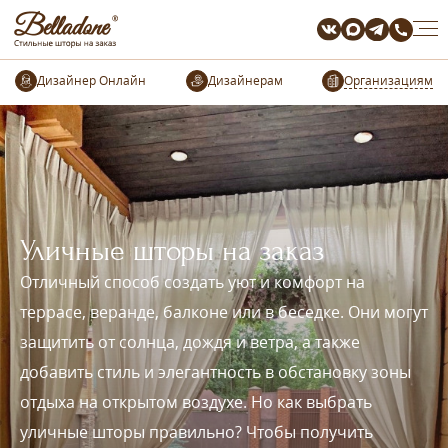
Организациям
Уличные шторы на заказ
Отличный способ создать уют и комфорт на
террасе, веранде, балконе или в беседке. Они могут
защитить от солнца, дождя и ветра, а также
добавить стиль и элегантность в обстановку зоны
отдыха на открытом воздухе. Но как выбрать
уличные шторы правильно? Чтобы получить