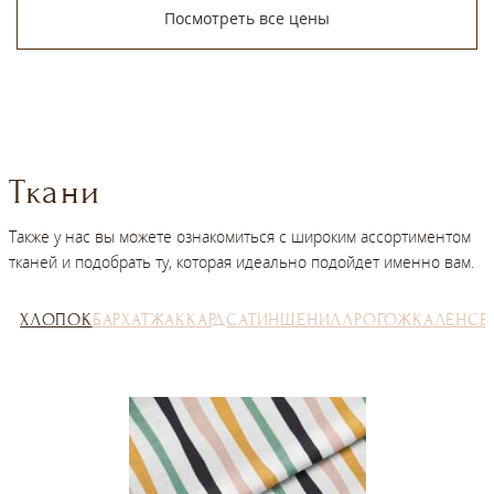
Посмотреть все цены
Ткани
Также у нас вы можете ознакомиться с широким ассортиментом
тканей и подобрать ту, которая идеально подойдет именно вам.
ХЛОПОК
БАРХАТ
ЖАККАРД
САТИН
ШЕНИЛЛ
РОГОЖКА
ЛЕН
СЕ