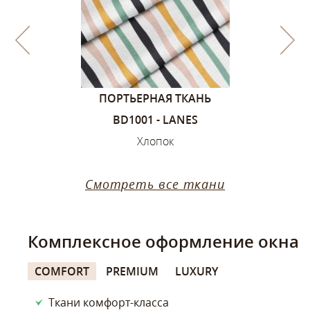
1, ЦВЕТА –
ПОРТЬЕРНАЯ ТКАНЬ
ПОРТЬЕ
ИЙ
BD1001 - LANES
SANDVIK
ок
Хлопок
Х
Смотреть все ткани
Комплексное оформление окна
COMFORT
PREMIUM
LUXURY
Ткани комфорт-класса