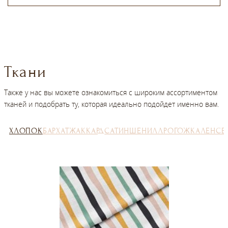
Ткани
Также у нас вы можете ознакомиться с широким ассортиментом
тканей и подобрать ту, которая идеально подойдет именно вам.
ХЛОПОК
БАРХАТ
ЖАККАРД
САТИН
ШЕНИЛЛ
РОГОЖКА
ЛЕН
СЕ