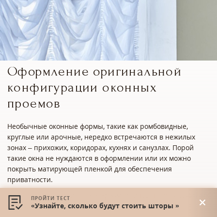
Оформление оригинальной
конфигурации оконных
проемов
Необычные оконные формы, такие как ромбовидные,
круглые или арочные, нередко встречаются в нежилых
зонах – прихожих, коридорах, кухнях и санузлах. Порой
такие окна не нуждаются в оформлении или их можно
покрыть матирующей пленкой для обеспечения
приватности.
При подборе текстильного оформления для нестандартных
ПРОЙТИ ТЕСТ
окон существуют два основных метода:
«Узнайте, сколько будут стоить шторы »