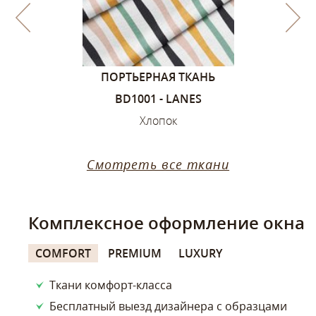
1, ЦВЕТА –
ПОРТЬЕРНАЯ ТКАНЬ
ПОРТЬЕ
ИЙ
BD1001 - LANES
SANDVIK
ок
Хлопок
Х
Смотреть все ткани
Комплексное оформление окна
COMFORT
PREMIUM
LUXURY
Ткани комфорт-класса
Бесплатный выезд дизайнера с образцами