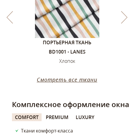
1, ЦВЕТА –
ПОРТЬЕРНАЯ ТКАНЬ
ПОРТЬЕ
ИЙ
BD1001 - LANES
SANDVIK
ок
Хлопок
Х
Смотреть все ткани
Комплексное оформление окна
COMFORT
PREMIUM
LUXURY
Ткани комфорт-класса