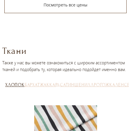
Посмотреть все цены
Ткани
Также у нас вы можете ознакомиться с широким ассортиментом
тканей и подобрать ту, которая идеально подойдет именно вам.
ХЛОПОК
БАРХАТ
ЖАККАРД
САТИН
ШЕНИЛЛ
РОГОЖКА
ЛЕН
СЕ