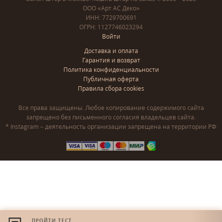
ООО «Арт АС Деко»
ИНН: 7729700691
ОГРН: 1127746023294
Войти
Доставка и оплата
Гарантия и возврат
Политика конфиденциальности
Публичная оферта
Правила сбора cookies
Все права защищены. Любое копирование содержимого сайта
запрещено без письменного согласия владельцев сайта.
* Instagram – деятельность организации запрещена на территории РФ
ПРОЙТИ ТЕСТ