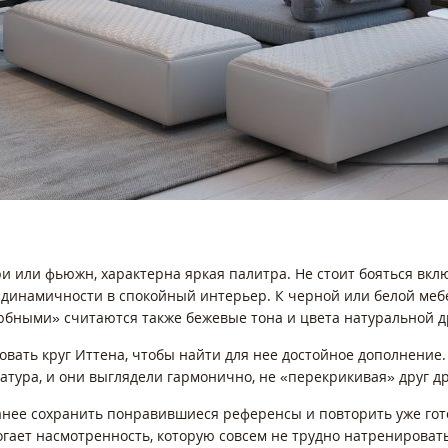
ри или фьюжн, характерна яркая палитра. Не стоит бояться вкл
 динамичности в спокойный интерьер. К черной или белой ме
юбными» считаются также бежевые тона и цвета натуральной 
овать круг Иттена, чтобы найти для нее достойное дополнение.
тура, и они выглядели гармонично, не «перекрикивая» друг др
нее сохранить понравившиеся референсы и повторить уже гот
гает насмотренность, которую совсем не трудно натренировать