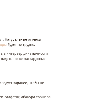
яют. Натуральные оттенки
торы
будет не трудно.
ть в интерьер динамичности
глядеть также жаккардовые
ледует заранее, чтобы не
, салфеток, абажура торшера.