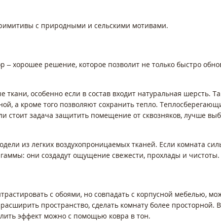
примитивы с природными и сельскими мотивами.
р – хорошее решение, которое позволит не только быстро обнов
 ткани, особенно если в состав входит натуральная шерсть. Т
ной, а кроме того позволяют сохранить тепло. Теплосберегаю
сли стоит задача защитить помещение от сквозняков, лучше вы
одели из легких воздухопроницаемых тканей. Если комната сил
гаммы: они создадут ощущение свежести, прохлады и чистоты.
нтрастировать с обоями, но совпадать с корпусной мебелью, м
расширить пространство, сделать комнату более просторной. В
илить эффект можно с помощью ковра в тон.