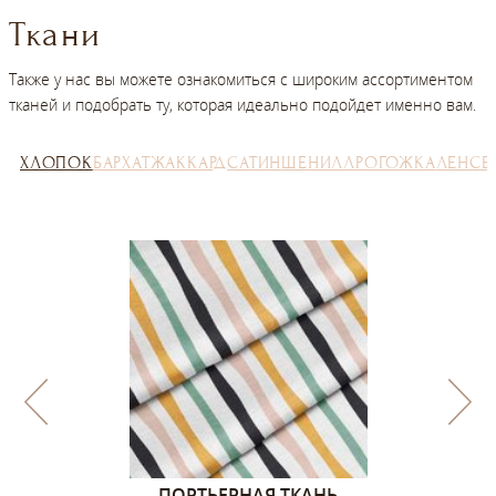
Ткани
Также у нас вы можете ознакомиться с широким ассортиментом
тканей и подобрать ту, которая идеально подойдет именно вам.
ХЛОПОК
БАРХАТ
ЖАККАРД
САТИН
ШЕНИЛЛ
РОГОЖКА
ЛЕН
СЕ
1, ЦВЕТА –
ПОРТЬЕРНАЯ ТКАНЬ
ПОРТЬЕ