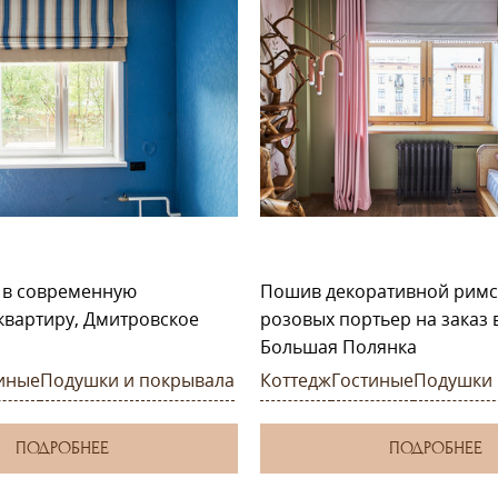
 в современную
Пошив декоративной римс
квартиру, Дмитровское
розовых портьер на заказ в
Большая Полянка
иные
Подушки и покрывала
Коттедж
Гостиные
Подушки 
ПОДРОБНЕЕ
ПОДРОБНЕЕ