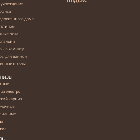
сучреждения
 офиса
деревянного дома
готипом
жные окна
спальни
ры в комнату
ры для ванной
конные шторы
РНИЗЫ
етные
из электро
ский карниз
олочные
фильные
бы
ские
ЛЬ