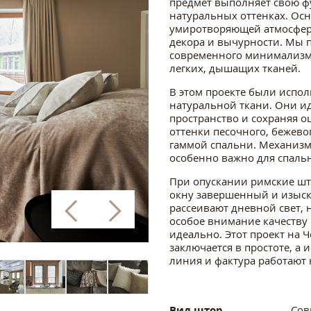
предмет выполняет свою фу
натуральных оттенках. Ос
умиротворяющей атмосферы
декора и вычурности. Мы 
современного минимализма:
легких, дышащих тканей.
В этом проекте были испо
натуральной ткани. Они и
пространство и сохраняя о
оттенки песочного, бежево
гаммой спальни. Механизм
особенно важно для спальн
При опускании римские шт
окну завершенный и изыск
рассеивают дневной свет,
особое внимание качеству 
идеально. Этот проект на 
заключается в простоте, а
линия и фактура работают 
Вид штор
Сов