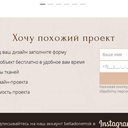
Хочу похожий проект
д ваш дизайн заполните форму
объект бесплатно в удобное вам время
ы тканей
зайн-проекта
Нажимая кнопку,
мость проекта
обработку перс
дписывайтесь на наш аккаунт belladonemsk
в