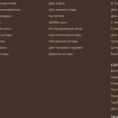
чном стиле
Для лофта
В го
 минимализм
Для зимнего сада
Для
 модерн
На петлях
Для 
е
Шебби-шик
С ло
е часы
На панорамные окна
Сло
е шторы
Акустические шторы
Для 
ком
Негорючие шторы
Што
Бохо
Для театров и музеев
Што
шторы
Дорогие шторы
Бал
КА
Баг
Карн
Рим
Пот
Про
Тру
Дет
ТЮ