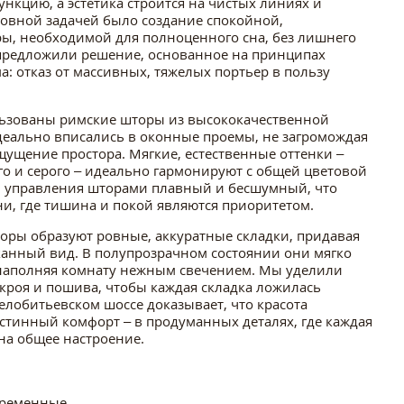
нкцию, а эстетика строится на чистых линиях и
новной задачей было создание спокойной,
, необходимой для полноценного сна, без лишнего
предложили решение, основанное на принципах
 отказ от массивных, тяжелых портьер в пользу
льзованы римские шторы из высококачественной
деально вписались в оконные проемы, не загромождая
щущение простора. Мягкие, естественные оттенки –
го и серого – идеально гармонируют с общей цветовой
 управления шторами плавный и бесшумный, что
и, где тишина и покой являются приоритетом.
оры образуют ровные, аккуратные складки, придавая
анный вид. В полупрозрачном состоянии они мягко
 наполняя комнату нежным свечением. Мы уделили
кроя и пошива, чтобы каждая складка ложилась
Челобитьевском шоссе доказывает, что красота
 истинный комфорт – в продуманных деталях, где каждая
на общее настроение.
ременные