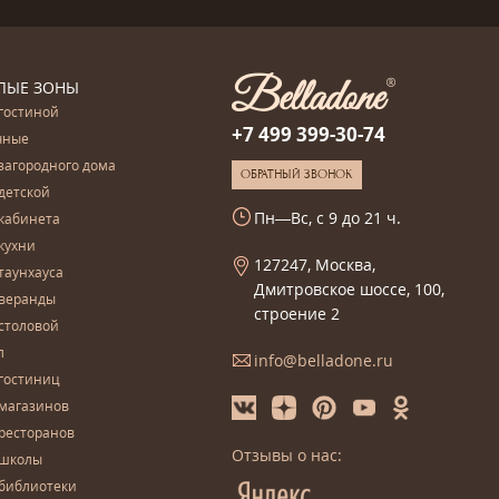
ЛЫЕ ЗОНЫ
гостиной
+7 499 399-30-74
чные
загородного дома
ОБРАТНЫЙ ЗВОНОК
детской
Пн—Вс, с 9 до 21 ч.
кабинета
кухни
127247, Москва,
таунхауса
Дмитровское шоссе, 100,
 веранды
строение 2
столовой
л
info@belladone.ru
гостиниц
 магазинов
ресторанов
Отзывы о нас:
 школы
 библиотеки