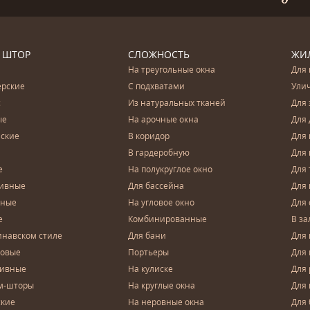
 ШТОР
СЛОЖНОСТЬ
ЖИ
На треугольные окна
Для 
ерские
С подхватами
Ули
с
Из натуральных тканей
Для 
ые
На арочные окна
Для 
ские
В коридор
Для 
В гардеробную
Для 
е
На полукруглое окно
Для 
тивные
Для бассейна
Для
чные
На угловое окно
Для 
е
Комбинированные
В за
инавском стиле
Для бани
Для 
довые
Портьеры
Для
зивные
На кулиске
Для 
м-шторы
На круглые окна
Для
ские
На неровные окна
Для