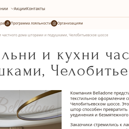
ании
Акции
Контакты
ера
Организациям
 частного дома шторами и подушками, Челобитьевское шоссе
льни и кухни час
шками, Челобитье
Компания Belladone предст
текстильное оформление с
Челобитьевском шоссе. Это
штор способен превратить 
уединения и безмятежного
Заказчики стремились к л