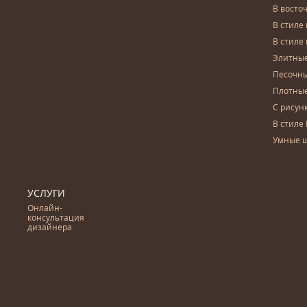
В восто
В стиле
В стиле
Элитны
Песочны
Плотны
С рисун
В стиле 
Умные 
УСЛУГИ
Онлайн-
консультация
дизайнера