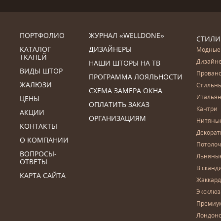
ПОРТФОЛИО
ЖУРНАЛ «WELLDONE»
СТИЛИ
КАТАЛОГ
ДИЗАЙНЕРЫ
Модные
ТКАНЕЙ
Дизайн
НАШИ ШТОРЫ НА ТВ
ВИДЫ ШТОР
Прован
ПРОГРАММА ЛОЯЛЬНОСТИ
ЖАЛЮЗИ
Стильн
СХЕМА ЗАМЕРА ОКНА
Итальян
ЦЕНЫ
ОПЛАТИТЬ ЗАКАЗ
Кантри
АКЦИИ
ОРГАНИЗАЦИЯМ
Нитяны
КОНТАКТЫ
Декора
О КОМПАНИИ
Потоло
ВОПРОСЫ-
Льняны
ОТВЕТЫ
В сканд
КАРТА САЙТА
Жаккар
Эксклю
Премиу
Лондон