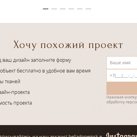
Хочу похожий проект
д ваш дизайн заполните форму
объект бесплатно в удобное вам время
ы тканей
зайн-проекта
Нажимая кнопку,
мость проекта
обработку перс
дписывайтесь на наш аккаунт belladonemsk
в