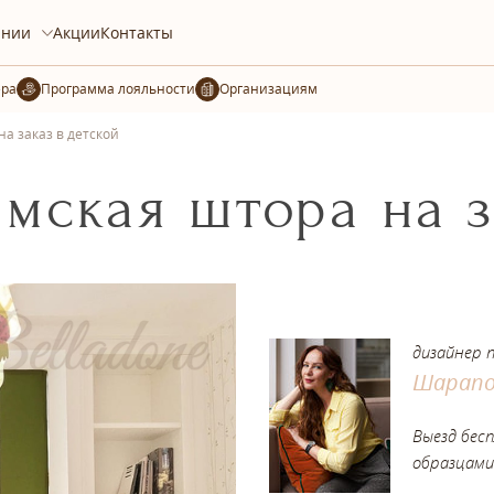
ании
Акции
Контакты
ера
Организациям
а заказ в детской
мская штора на з
дизайнер 
Шарапо
Выезд бес
образцами