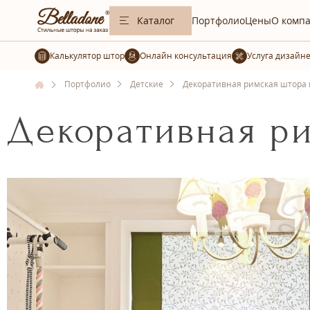
Каталог
Портфолио
Цены
О комп
Калькулятор штор
Услуга дизайн
Портфолио
Детские
Декоративная римская штора н
Декоративная ри