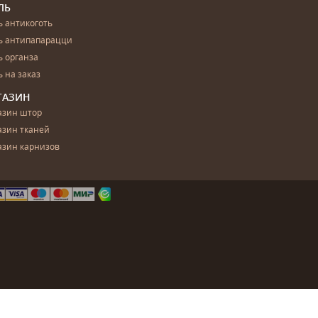
ЛЬ
 антикоготь
ь антипапарацци
 органза
 на заказ
ГАЗИН
азин штор
азин тканей
азин карнизов