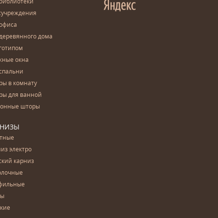
 библиотеки
сучреждения
 офиса
деревянного дома
готипом
жные окна
спальни
ры в комнату
ры для ванной
конные шторы
РНИЗЫ
етные
из электро
ский карниз
олочные
фильные
бы
ские