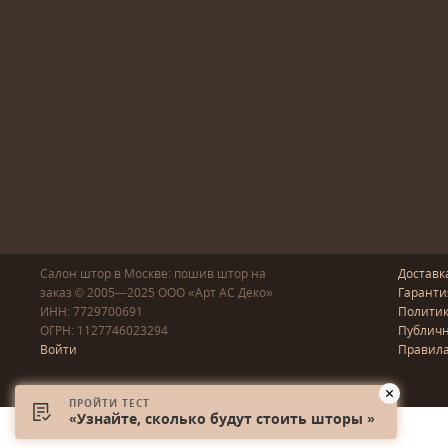
Салон штор в Москве: пошив
штор
на
Доставк
заказ
© 2005—2025
ООО «Арт АС Деко»
Гаранти
ИНН: 7729700691
Полити
ОГРН: 1127746023294
Публичн
Войти
Правила
ПРОЙТИ ТЕСТ
«Узнайте, сколько будут стоить шторы »