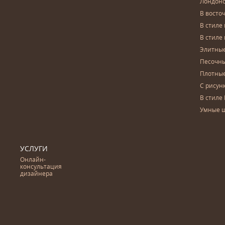
Лондон
В восто
В стиле
В стиле
Элитны
Песочны
Плотны
С рисун
В стиле 
Умные 
УСЛУГИ
Онлайн-
консультация
дизайнера