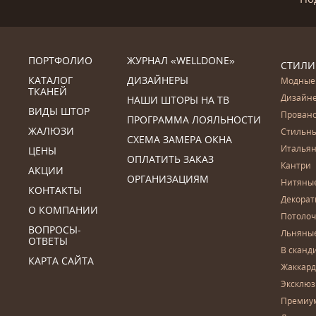
ПОРТФОЛИО
ЖУРНАЛ «WELLDONE»
СТИЛИ
КАТАЛОГ
ДИЗАЙНЕРЫ
Модные
ТКАНЕЙ
Дизайн
НАШИ ШТОРЫ НА ТВ
ВИДЫ ШТОР
Прован
ПРОГРАММА ЛОЯЛЬНОСТИ
ЖАЛЮЗИ
Стильн
СХЕМА ЗАМЕРА ОКНА
Итальян
ЦЕНЫ
ОПЛАТИТЬ ЗАКАЗ
Кантри
АКЦИИ
ОРГАНИЗАЦИЯМ
Нитяны
КОНТАКТЫ
Декора
О КОМПАНИИ
Потоло
ВОПРОСЫ-
Льняны
ОТВЕТЫ
В сканд
КАРТА САЙТА
Жаккар
Эксклю
Премиу