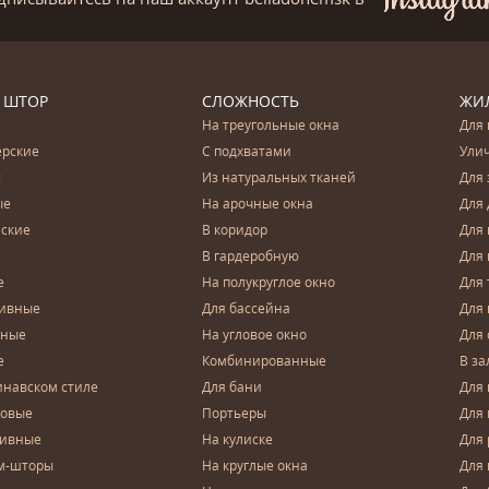
 ШТОР
СЛОЖНОСТЬ
ЖИ
На треугольные окна
Для 
ерские
С подхватами
Ули
с
Из натуральных тканей
Для 
ые
На арочные окна
Для 
ские
В коридор
Для 
В гардеробную
Для 
е
На полукруглое окно
Для 
тивные
Для бассейна
Для
чные
На угловое окно
Для 
е
Комбинированные
В за
инавском стиле
Для бани
Для 
довые
Портьеры
Для
зивные
На кулиске
Для 
м-шторы
На круглые окна
Для