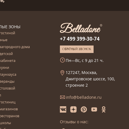
ЛЫЕ ЗОНЫ
гостиной
+7 499 399-30-74
чные
загородного дома
ОБРАТНЫЙ ЗВОНОК
детской
Пн—Вс, с 9 до 21 ч.
кабинета
кухни
127247, Москва,
таунхауса
Дмитровское шоссе, 100,
 веранды
строение 2
столовой
л
info@belladone.ru
гостиниц
 магазинов
ресторанов
Отзывы о нас:
 школы