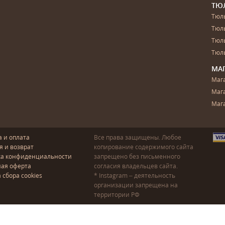
ТЮ
Тюль
Тюл
Тюль
Тюль
МА
Маг
Маг
Маг
а и оплата
Все права защищены. Любое
я и возврат
копирование содержимого сайта
ка конфиденциальности
запрещено без письменного
ая оферта
согласия владельцев сайта.
 сбора cookies
* Instagram – деятельность
организации запрещена на
территории РФ