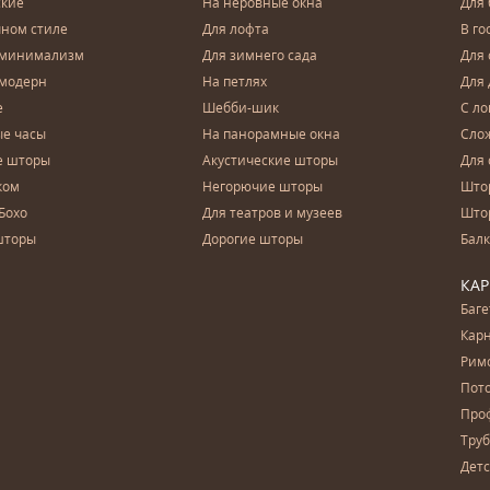
ские
На неровные окна
Для
чном стиле
Для лофта
В го
 минимализм
Для зимнего сада
Для
 модерн
На петлях
Для 
е
Шебби-шик
С ло
е часы
На панорамные окна
Сло
е шторы
Акустические шторы
Для 
ком
Негорючие шторы
Што
Бохо
Для театров и музеев
Што
шторы
Дорогие шторы
Бал
КА
Баг
Карн
Рим
Пот
Про
Тру
Дет