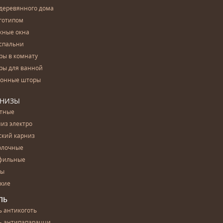
деревянного дома
готипом
жные окна
спальни
ры в комнату
ры для ванной
конные шторы
РНИЗЫ
етные
из электро
ский карниз
олочные
фильные
бы
ские
ЛЬ
 антикоготь
ь антипапарацци