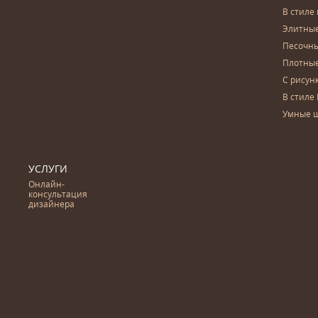
В стиле
Элитны
Песочны
Плотны
С рисун
В стиле 
Умные 
УСЛУГИ
Онлайн-
консультация
дизайнера