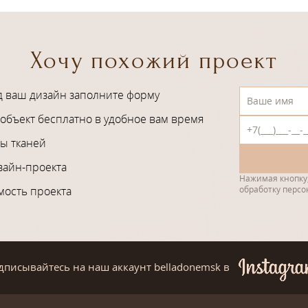
Хочу похожий проект
д ваш дизайн заполните форму
объект бесплатно в удобное вам время
ы тканей
зайн-проекта
Нажимая кнопку,
мость проекта
обработку перс
дписывайтесь на наш аккаунт belladonemsk
в