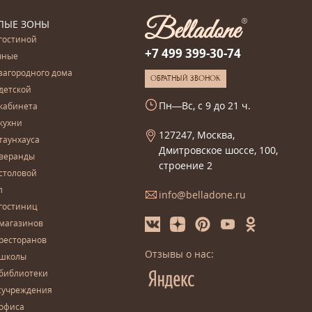
ЛЫЕ ЗОНЫ
гостиной
+7 499 399-30-74
чные
загородного дома
ОБРАТНЫЙ ЗВОНОК
детской
Пн—Вс, с 9 до 21 ч.
кабинета
кухни
127247, Москва,
таунхауса
Дмитровское шоссе, 100,
 веранды
строение 2
столовой
л
info@belladone.ru
гостиниц
 магазинов
ресторанов
Отзывы о нас:
 школы
 библиотеки
сучреждения
 офиса