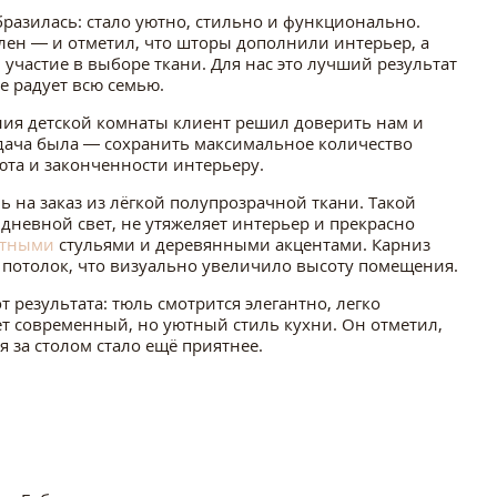
бразилась: стало уютно, стильно и функционально.
лен — и отметил, что шторы дополнили интерьер, а
 участие в выборе ткани. Для нас это лучший результат
е радует всю семью.
ия детской комнаты клиент решил доверить нам и
адача была — сохранить максимальное количество
уюта и законченности интерьеру.
на заказ из лёгкой полупрозрачной ткани. Такой
 дневной свет, не утяжеляет интерьер и прекрасно
атными
стульями и деревянными акцентами. Карниз
 потолок, что визуально увеличило высоту помещения.
от результата: тюль смотрится элегантно, легко
т современный, но уютный стиль кухни. Он отметил,
я за столом стало ещё приятнее.