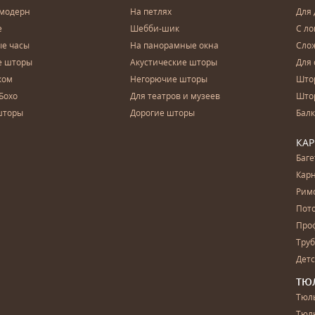
 модерн
На петлях
Для 
е
Шебби-шик
С ло
е часы
На панорамные окна
Сло
е шторы
Акустические шторы
Для 
ком
Негорючие шторы
Што
Бохо
Для театров и музеев
Што
шторы
Дорогие шторы
Бал
КА
Баг
Карн
Рим
Пот
Про
Тру
Дет
ТЮ
Тюль
Тюл