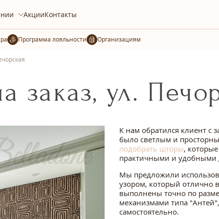
ании
Акции
Контакты
ера
Организациям
Печорская
 заказ, ул. Печо
К нам обратился клиент с 
было светлым и просторным
подобрать шторы
, которые
практичными и удобными д
Мы предложили использо
узором, который отлично 
выполнены точно по разме
механизмами типа "Антей",
самостоятельно.