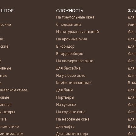
 ШТОР
СЛОЖНОСТЬ
ЖИ
На треугольные окна
Для 
ерские
С подхватами
Ули
с
Из натуральных тканей
Для 
ые
На арочные окна
Для 
ские
В коридор
Для 
В гардеробную
Для 
е
На полукруглое окно
Для 
тивные
Для бассейна
Для
чные
На угловое окно
Для 
е
Комбинированные
В за
инавском стиле
Для бани
Для 
довые
Портьеры
Для
зивные
На кулиске
Для 
м-шторы
На круглые окна
Для
ские
На неровные окна
Для
чном стиле
Для лофта
В го
 минимализм
Для зимнего сада
Для