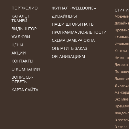
ПОРТФОЛИО
ЖУРНАЛ «WELLDONE»
СТИЛИ
КАТАЛОГ
ДИЗАЙНЕРЫ
Модные
ТКАНЕЙ
Дизайн
НАШИ ШТОРЫ НА ТВ
ВИДЫ ШТОР
Прован
ПРОГРАММА ЛОЯЛЬНОСТИ
ЖАЛЮЗИ
Стильн
СХЕМА ЗАМЕРА ОКНА
Итальян
ЦЕНЫ
ОПЛАТИТЬ ЗАКАЗ
Кантри
АКЦИИ
ОРГАНИЗАЦИЯМ
Нитяны
КОНТАКТЫ
Декора
О КОМПАНИИ
Потоло
ВОПРОСЫ-
Льняны
ОТВЕТЫ
В сканд
КАРТА САЙТА
Жаккар
Эксклю
Премиу
Лондон
В восто
В стиле