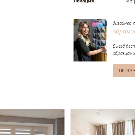
Локация
мет
дизайнер 
Абрамо
Выезд бес
образцами
ПРИГЛ