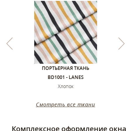
1, ЦВЕТА –
ПОРТЬЕРНАЯ ТКАНЬ
ПОРТЬЕ
ИЙ
BD1001 - LANES
SANDVIK
ок
Хлопок
Х
Смотреть все ткани
Комплексное оформление окна