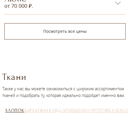
от 70 000 ₽.
Посмотреть все цены
Ткани
Также у нас вы можете ознакомиться с широким ассортиментом
тканей и подобрать ту, которая идеально подойдет именно вам.
ХЛОПОК
БАРХАТ
ЖАККАРД
САТИН
ШЕНИЛЛ
РОГОЖКА
ЛЕН
СЕ