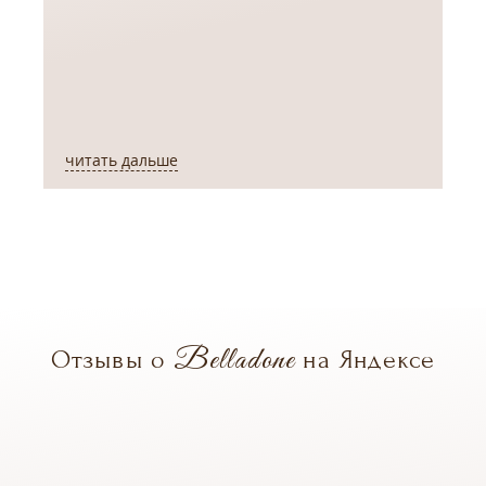
читать дальше
ч
Belladone
Отзывы о
на Яндексе