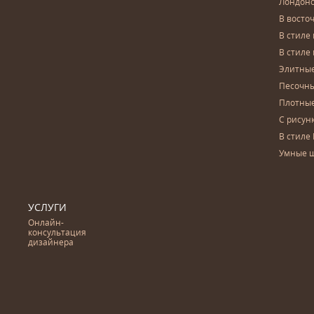
Лондон
В восто
В стиле
В стиле
Элитны
Песочны
Плотны
С рисун
В стиле 
Умные 
УСЛУГИ
Онлайн-
консультация
дизайнера