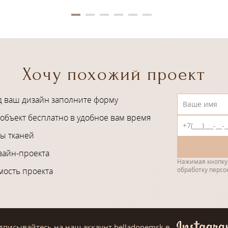
Хочу похожий проект
д ваш дизайн заполните форму
объект бесплатно в удобное вам время
ы тканей
зайн-проекта
Нажимая кнопку,
мость проекта
обработку перс
дписывайтесь на наш аккаунт belladonemsk
в