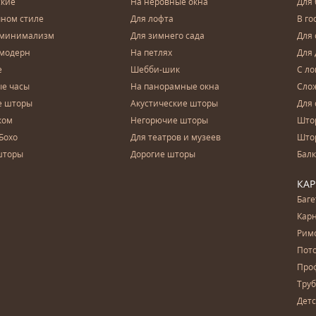
ские
На неровные окна
Для
чном стиле
Для лофта
В го
 минимализм
Для зимнего сада
Для
 модерн
На петлях
Для 
е
Шебби-шик
С ло
е часы
На панорамные окна
Сло
е шторы
Акустические шторы
Для 
ком
Негорючие шторы
Што
Бохо
Для театров и музеев
Што
шторы
Дорогие шторы
Бал
КА
Баг
Карн
Рим
Пот
Про
Тру
Дет