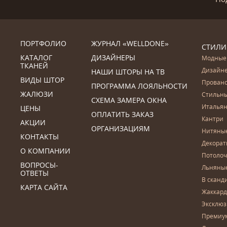
ПОРТФОЛИО
ЖУРНАЛ «WELLDONE»
СТИЛИ
КАТАЛОГ
ДИЗАЙНЕРЫ
Модные
ТКАНЕЙ
Дизайн
НАШИ ШТОРЫ НА ТВ
ВИДЫ ШТОР
Прован
ПРОГРАММА ЛОЯЛЬНОСТИ
ЖАЛЮЗИ
Стильн
СХЕМА ЗАМЕРА ОКНА
Итальян
ЦЕНЫ
ОПЛАТИТЬ ЗАКАЗ
Кантри
АКЦИИ
ОРГАНИЗАЦИЯМ
Нитяны
КОНТАКТЫ
Декора
О КОМПАНИИ
Потоло
ВОПРОСЫ-
Льняны
ОТВЕТЫ
В сканд
КАРТА САЙТА
Жаккар
Эксклю
Премиу