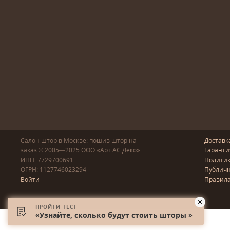
Салон штор в Москве: пошив
штор
на
Доставк
заказ
© 2005—2025
ООО «Арт АС Деко»
Гаранти
ИНН: 7729700691
Полити
ОГРН: 1127746023294
Публичн
Войти
Правила
ПРОЙТИ ТЕСТ
«Узнайте, сколько будут стоить шторы »