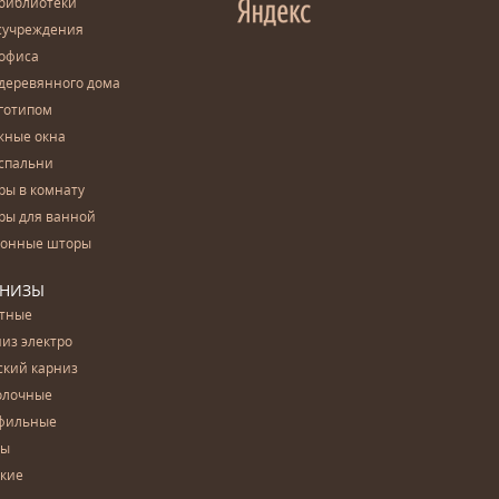
 библиотеки
сучреждения
 офиса
деревянного дома
готипом
жные окна
спальни
ры в комнату
ры для ванной
конные шторы
РНИЗЫ
етные
из электро
ский карниз
олочные
фильные
бы
ские