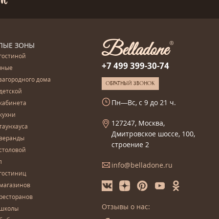
ЛЫЕ ЗОНЫ
гостиной
+7 499 399-30-74
чные
загородного дома
ОБРАТНЫЙ ЗВОНОК
детской
Пн—Вс, с 9 до 21 ч.
кабинета
кухни
127247, Москва,
таунхауса
Дмитровское шоссе, 100,
 веранды
строение 2
столовой
л
info@belladone.ru
гостиниц
 магазинов
ресторанов
Отзывы о нас:
 школы