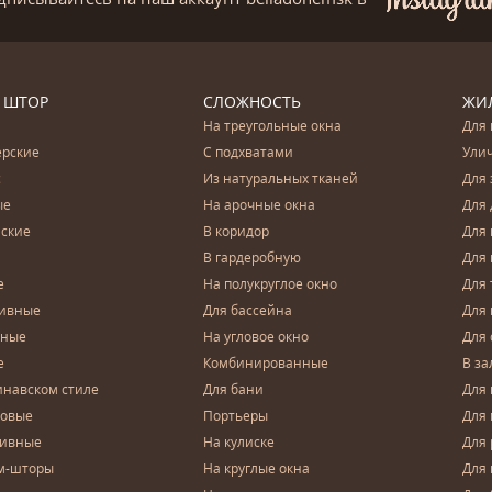
 ШТОР
СЛОЖНОСТЬ
ЖИ
На треугольные окна
Для 
ерские
С подхватами
Ули
с
Из натуральных тканей
Для 
ые
На арочные окна
Для 
ские
В коридор
Для 
В гардеробную
Для 
е
На полукруглое окно
Для 
тивные
Для бассейна
Для
чные
На угловое окно
Для 
е
Комбинированные
В за
инавском стиле
Для бани
Для 
довые
Портьеры
Для
зивные
На кулиске
Для 
м-шторы
На круглые окна
Для