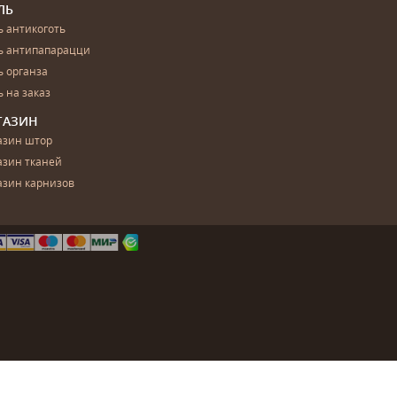
ЛЬ
 антикоготь
ь антипапарацци
 органза
 на заказ
ГАЗИН
азин штор
азин тканей
азин карнизов