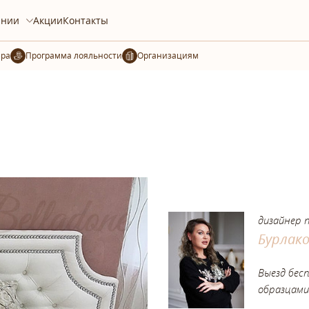
ании
Акции
Контакты
ера
Организациям
дизайнер 
Бурлак
Выезд бес
образцами