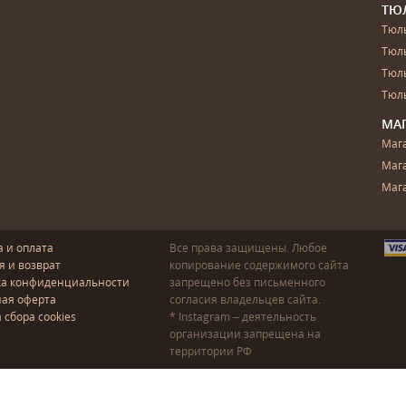
ТЮ
Тюль
Тюл
Тюль
Тюль
МА
Маг
Маг
Маг
а и оплата
Все права защищены. Любое
я и возврат
копирование содержимого сайта
ка конфиденциальности
запрещено без письменного
ая оферта
согласия владельцев сайта.
 сбора cookies
* Instagram – деятельность
организации запрещена на
территории РФ