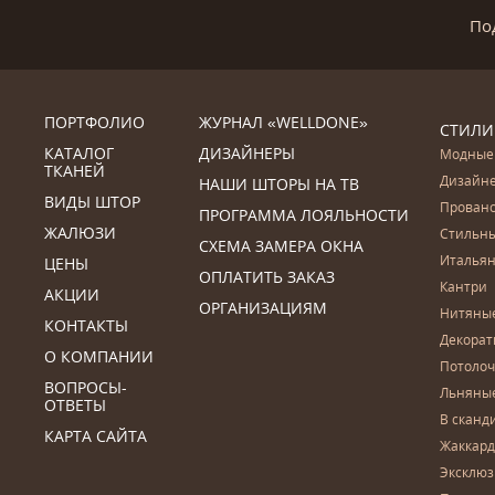
По
ПОРТФОЛИО
ЖУРНАЛ «WELLDONE»
СТИЛИ
КАТАЛОГ
ДИЗАЙНЕРЫ
Модные
ТКАНЕЙ
Дизайн
НАШИ ШТОРЫ НА ТВ
ВИДЫ ШТОР
Прован
ПРОГРАММА ЛОЯЛЬНОСТИ
ЖАЛЮЗИ
Стильн
СХЕМА ЗАМЕРА ОКНА
Итальян
ЦЕНЫ
ОПЛАТИТЬ ЗАКАЗ
Кантри
АКЦИИ
ОРГАНИЗАЦИЯМ
Нитяны
КОНТАКТЫ
Декора
О КОМПАНИИ
Потоло
ВОПРОСЫ-
Льняны
ОТВЕТЫ
В сканд
КАРТА САЙТА
Жаккар
Эксклю