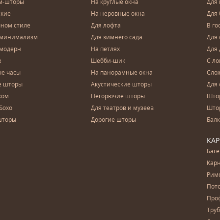
м-шторы
На круглые окна
Для
ские
На неровные окна
Для
чном стиле
Для лофта
В го
 минимализм
Для зимнего сада
Для
 модерн
На петлях
Для 
е
Шебби-шик
С ло
е часы
На панорамные окна
Сло
е шторы
Акустические шторы
Для 
ком
Негорючие шторы
Што
Бохо
Для театров и музеев
Што
шторы
Дорогие шторы
Бал
КА
Баг
Карн
Рим
Пот
Про
Тру