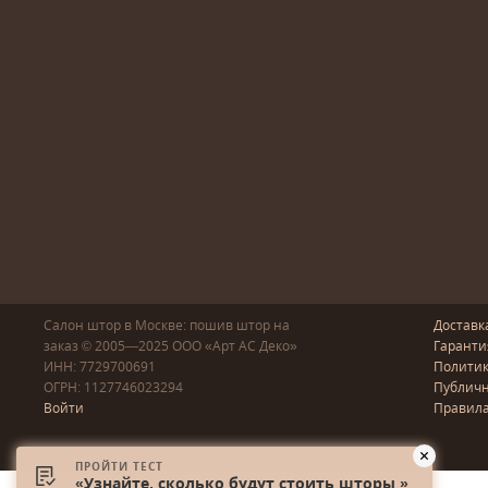
Салон штор в Москве: пошив
штор
на
Доставк
заказ
© 2005—2025
ООО «Арт АС Деко»
Гаранти
ИНН: 7729700691
Полити
ОГРН: 1127746023294
Публичн
Войти
Правила
ПРОЙТИ ТЕСТ
«Узнайте, сколько будут стоить шторы »