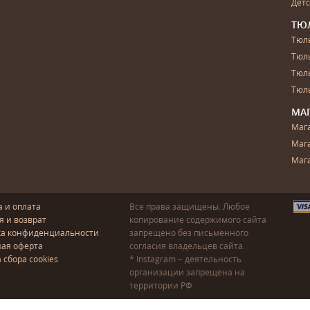
Дет
ТЮ
Тюль
Тюл
Тюль
Тюль
МА
Маг
Маг
Маг
а и оплата
Все права защищены. Любое
я и возврат
копирование содержимого сайта
ка конфиденциальности
запрещено без письменного
ая оферта
согласия владельцев сайта.
 сбора cookies
* Instagram – деятельность
организации запрещена на
территории РФ