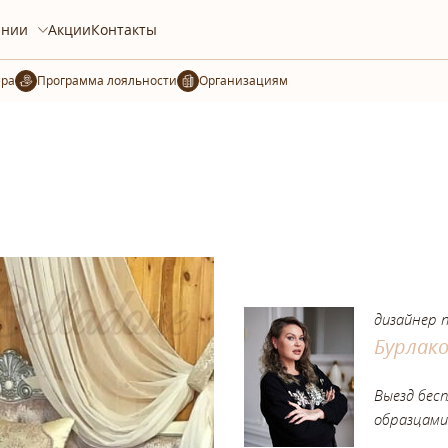
ании
Акции
Контакты
ера
Организациям
дизайнер 
Бурлак
Выезд бес
образцами