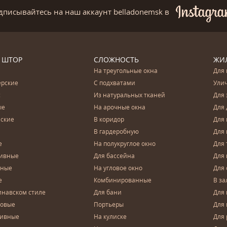
дписывайтесь на наш аккаунт belladonemsk
в
 ШТОР
СЛОЖНОСТЬ
ЖИ
На треугольные окна
Для 
ерские
С подхватами
Ули
с
Из натуральных тканей
Для 
ые
На арочные окна
Для 
ские
В коридор
Для 
В гардеробную
Для 
е
На полукруглое окно
Для 
тивные
Для бассейна
Для
чные
На угловое окно
Для 
е
Комбинированные
В за
инавском стиле
Для бани
Для 
довые
Портьеры
Для
зивные
На кулиске
Для 