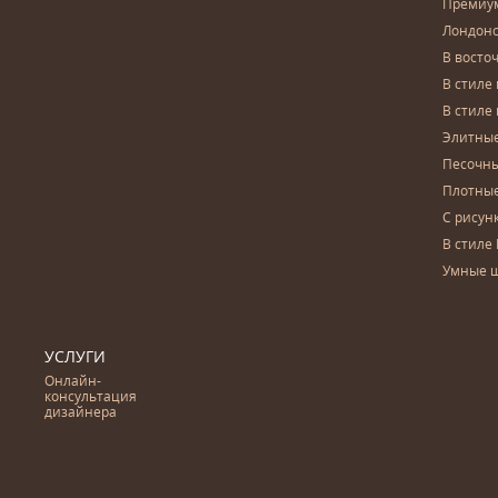
Премиу
Лондон
В восто
В стиле
В стиле
Элитны
Песочны
Плотны
С рисун
В стиле 
Умные 
УСЛУГИ
Онлайн-
консультация
дизайнера