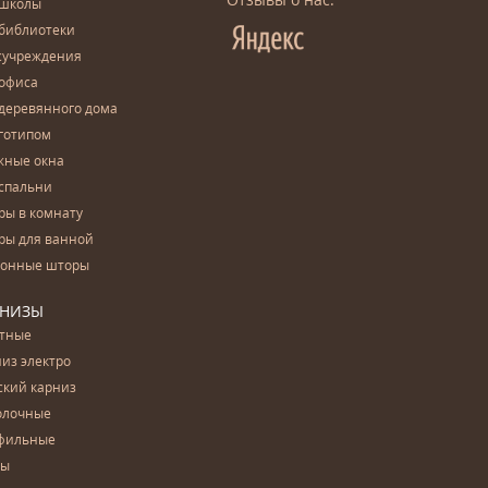
 школы
 библиотеки
сучреждения
 офиса
деревянного дома
готипом
жные окна
спальни
ры в комнату
ры для ванной
конные шторы
РНИЗЫ
етные
из электро
ский карниз
олочные
фильные
бы