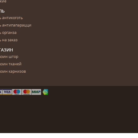
ские
ЛЬ
 антикоготь
ь антипапарацци
 органза
 на заказ
ГАЗИН
азин штор
азин тканей
азин карнизов