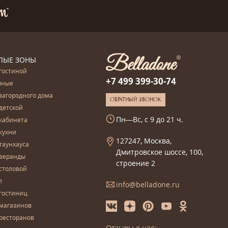
ЛЫЕ ЗОНЫ
гостиной
+7 499 399-30-74
чные
загородного дома
ОБРАТНЫЙ ЗВОНОК
детской
Пн—Вс, с 9 до 21 ч.
кабинета
кухни
127247, Москва,
таунхауса
Дмитровское шоссе, 100,
 веранды
строение 2
столовой
л
info@belladone.ru
гостиниц
 магазинов
ресторанов
Отзывы о нас: