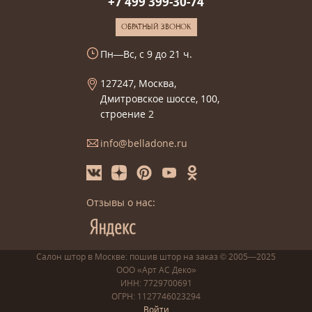
+7 499 399-30-74
ОБРАТНЫЙ ЗВОНОК
Пн—Вс, с 9 до 21 ч.
127247, Москва,
Дмитровское шоссе, 100,
строение 2
info@belladone.ru
Отзывы о нас:
Салон штор в Москве: пошив
штор
на заказ
© 2005—2025
ООО «Арт АС Деко»
ИНН: 7729700691
ОГРН: 1127746023294
Войти