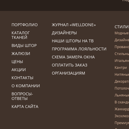
ПОРТФОЛИО
ЖУРНАЛ «WELLDONE»
СТИЛИ
КАТАЛОГ
ДИЗАЙНЕРЫ
Модные
ТКАНЕЙ
Дизайн
НАШИ ШТОРЫ НА ТВ
ВИДЫ ШТОР
Прован
ПРОГРАММА ЛОЯЛЬНОСТИ
ЖАЛЮЗИ
Стильн
СХЕМА ЗАМЕРА ОКНА
Итальян
ЦЕНЫ
ОПЛАТИТЬ ЗАКАЗ
Кантри
АКЦИИ
ОРГАНИЗАЦИЯМ
Нитяны
КОНТАКТЫ
Декора
О КОМПАНИИ
Потоло
ВОПРОСЫ-
Льняны
ОТВЕТЫ
В сканд
КАРТА САЙТА
Жаккар
Эксклю
Премиу