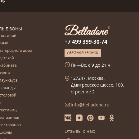
ЛЫЕ ЗОНЫ
гостиной
+7 499 399-30-74
чные
загородного дома
ОБРАТНЫЙ ЗВОНОК
детской
Пн—Вс, с 9 до 21 ч.
кабинета
кухни
127247, Москва,
таунхауса
Дмитровское шоссе, 100,
 веранды
строение 2
столовой
л
info@belladone.ru
гостиниц
 магазинов
ресторанов
Отзывы о нас:
 школы