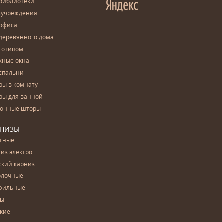
 библиотеки
сучреждения
 офиса
деревянного дома
готипом
жные окна
спальни
ры в комнату
ры для ванной
конные шторы
РНИЗЫ
етные
из электро
ский карниз
олочные
фильные
бы
ские