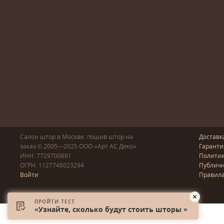
Салон штор в Москве: пошив
штор
на
Доставк
заказ
© 2005—2025
ООО «Арт АС Деко»
Гаранти
ИНН: 7729700691
Полити
ОГРН: 1127746023294
Публичн
Войти
Правила
ПРОЙТИ ТЕСТ
«Узнайте, сколько будут стоить шторы »