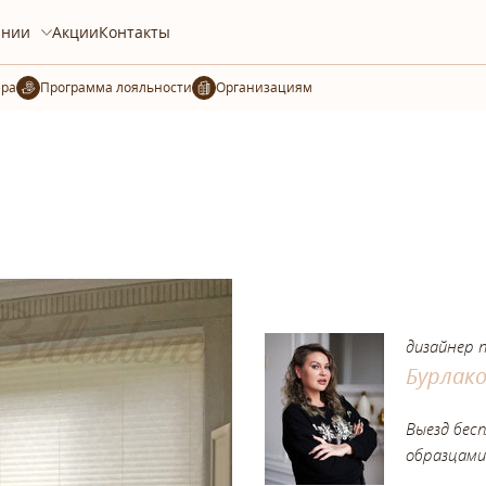
ании
Акции
Контакты
ера
Организациям
дизайнер 
Бурлак
Выезд бес
образцами