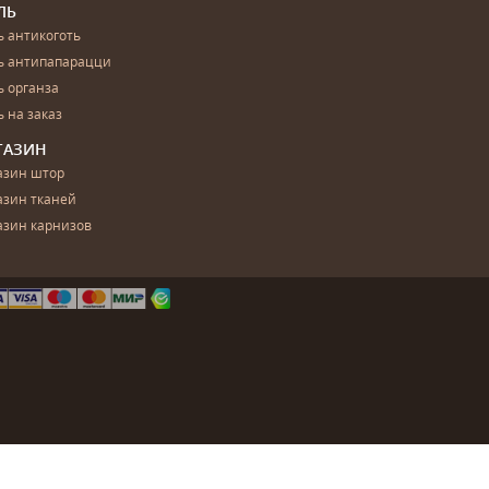
ЛЬ
 антикоготь
ь антипапарацци
 органза
 на заказ
ГАЗИН
азин штор
азин тканей
азин карнизов