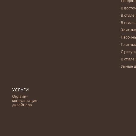
Лондон
В восто
В стиле
В стиле
Элитны
Песочны
Плотны
С рисун
В стиле 
Умные 
УСЛУГИ
Онлайн-
консультация
дизайнера