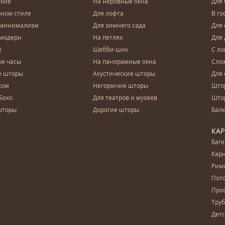
ские
На неровные окна
Для
чном стиле
Для лофта
В го
 минимализм
Для зимнего сада
Для
 модерн
На петлях
Для 
е
Шебби-шик
С ло
е часы
На панорамные окна
Сло
е шторы
Акустические шторы
Для 
ком
Негорючие шторы
Што
Бохо
Для театров и музеев
Што
шторы
Дорогие шторы
Бал
КА
Баг
Карн
Рим
Пот
Про
Тру
Дет