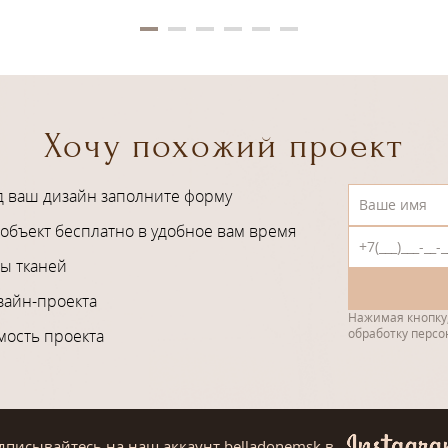
Хочу похожий проект
д ваш дизайн заполните форму
объект бесплатно в удобное вам время
ы тканей
зайн-проекта
Нажимая кнопку,
мость проекта
обработку перс
дписывайтесь на наш аккаунт belladonemsk
в