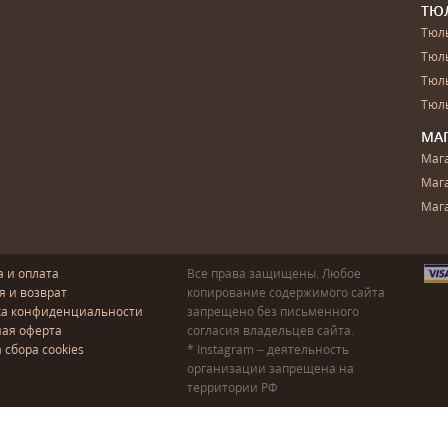
ТЮ
Тюль
Тюл
Тюль
Тюль
МА
Маг
Маг
Маг
а и оплата
Все права защищены. Любое
я и возврат
копирование содержимого сайта
ка конфиденциальности
запрещено без письменного
ая оферта
согласия владельцев сайта.
 сбора cookies
* Instagram – деятельность
организации запрещена на
территории РФ