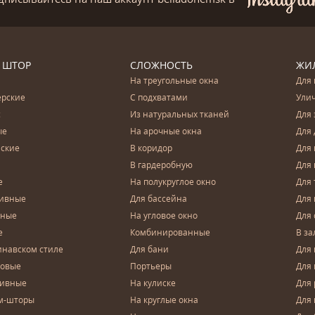
 ШТОР
СЛОЖНОСТЬ
ЖИ
На треугольные окна
Для 
ерские
С подхватами
Ули
с
Из натуральных тканей
Для 
ые
На арочные окна
Для 
ские
В коридор
Для 
В гардеробную
Для 
е
На полукруглое окно
Для 
тивные
Для бассейна
Для
чные
На угловое окно
Для 
е
Комбинированные
В за
инавском стиле
Для бани
Для 
довые
Портьеры
Для
зивные
На кулиске
Для 
м-шторы
На круглые окна
Для