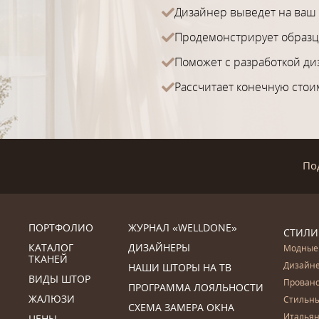
Дизайнер выведет на ваш 
Продемонстрирует образц
Поможет с разработкой ди
Рассчитает конечную стои
По
ПОРТФОЛИО
ЖУРНАЛ «WELLDONE»
СТИЛИ
КАТАЛОГ
ДИЗАЙНЕРЫ
Модные
ТКАНЕЙ
Дизайн
НАШИ ШТОРЫ НА ТВ
ВИДЫ ШТОР
Прован
ПРОГРАММА ЛОЯЛЬНОСТИ
ЖАЛЮЗИ
Стильн
СХЕМА ЗАМЕРА ОКНА
Итальян
ЦЕНЫ