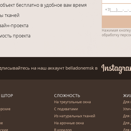
объект бесплатно в удобное вам время
ы тканей
зайн-проекта
Нажимая кнопку,
мость проекта
обработку перс
дписывайтесь на наш аккаунт belladonemsk
в
 ШТОР
СЛОЖНОСТЬ
ЖИ
На треугольные окна
Для 
ерские
С подхватами
Ули
с
Из натуральных тканей
Для 
ые
На арочные окна
Для 
ские
В коридор
Для 