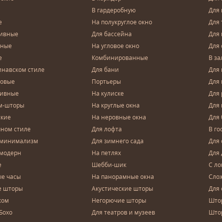
В гардеробную
Для 
е
На полукруглое окно
Для 
тивные
Для бассейна
Для
чные
На угловое окно
Для 
е
Комбинированные
В за
инавском стиле
Для бани
Для 
довые
Портьеры
Для
зивные
На кулиске
Для 
м-шторы
На круглые окна
Для
ские
На неровные окна
Для
чном стиле
Для лофта
В го
 минимализм
Для зимнего сада
Для
 модерн
На петлях
Для 
е
Шебби-шик
С ло
е часы
На панорамные окна
Сло
е шторы
Акустические шторы
Для 
ком
Негорючие шторы
Што
Бохо
Для театров и музеев
Што