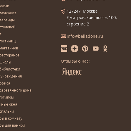
кухни
127247, Москва,
таунхауса
Дмитровское шоссе, 100,
 веранды
строение 2
столовой
л
info@belladone.ru
гостиниц
 магазинов
ресторанов
Отзывы о нас:
 школы
 библиотеки
сучреждения
 офиса
деревянного дома
готипом
жные окна
спальни
ры в комнату
ры для ванной