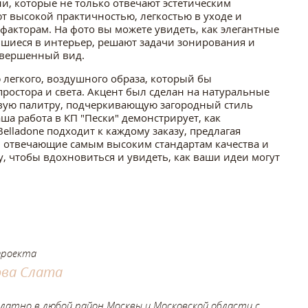
и, которые не только отвечают эстетическим
т высокой практичностью, легкостью в уходе и
акторам. На фото вы можете увидеть, как элегантные
шиеся в интерьер, решают задачи зонирования и
авершенный вид.
легкого, воздушного образа, который бы
ростора и света. Акцент был сделан на натуральные
вую палитру, подчеркивающую загородный стиль
ша работа в КП "Пески" демонстрирует, как
elladone подходит к каждому заказу, предлагая
отвечающие самым высоким стандартам качества и
у, чтобы вдохновиться и увидеть, как ваши идеи могут
проекта
ва Слата
платно в любой район Москвы и Московской области с