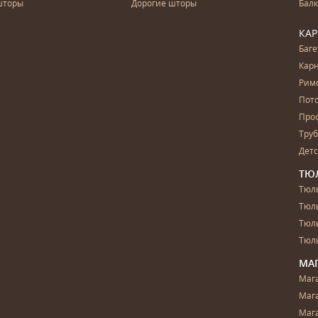
шторы
Дорогие шторы
Бал
КА
Баг
Карн
Рим
Пот
Про
Тру
Дет
ТЮ
Тюль
Тюл
Тюль
Тюль
МА
Маг
Маг
Маг