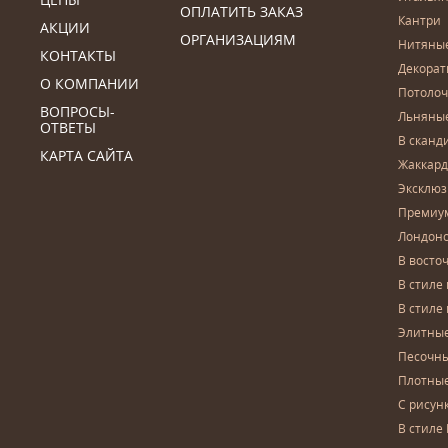
ОПЛАТИТЬ ЗАКАЗ
Кантри
АКЦИИ
ОРГАНИЗАЦИЯМ
Нитяны
КОНТАКТЫ
Декора
О КОМПАНИИ
Потоло
ВОПРОСЫ-
Льняны
ОТВЕТЫ
В сканд
КАРТА САЙТА
Жаккар
Эксклю
Премиу
Лондон
В восто
В стиле
В стиле
Элитны
Песочны
Плотны
С рисун
В стиле 