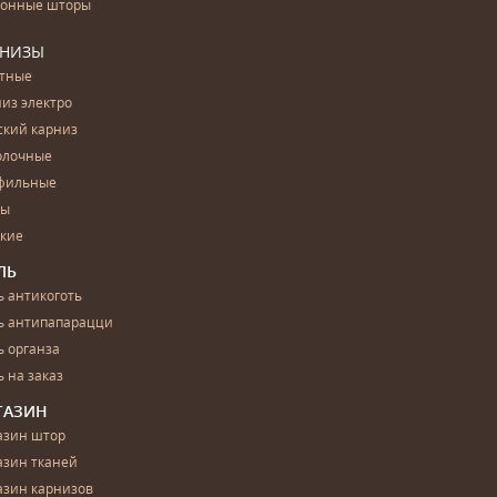
конные шторы
РНИЗЫ
етные
из электро
ский карниз
олочные
фильные
бы
ские
ЛЬ
 антикоготь
ь антипапарацци
 органза
 на заказ
ГАЗИН
азин штор
азин тканей
азин карнизов