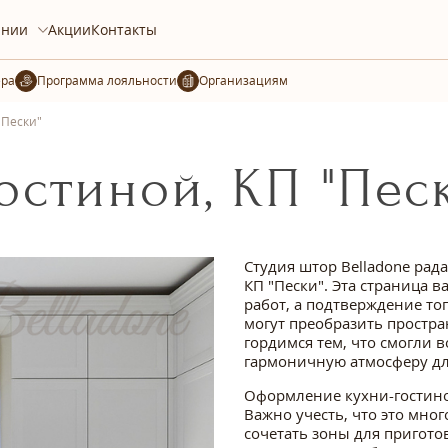
ании
Акции
Контакты
ера
Организациям
"Пески"
остиной, КП "Пес
Студия штор Belladone рад
КП "Пески". Эта страница 
работ, а подтверждение т
могут преобразить простра
гордимся тем, что смогли 
гармоничную атмосферу дл
Оформление кухни-гостиной
Важно учесть, что это мно
сочетать зоны для пригото