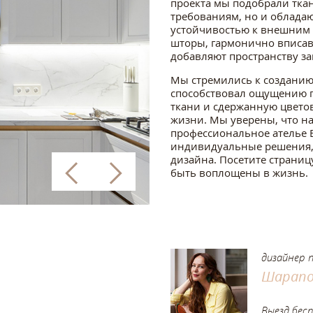
проекта мы подобрали ткан
требованиям, но и обладаю
устойчивостью к внешним ф
шторы, гармонично вписав
добавляют пространству з
Мы стремились к созданию 
способствовал ощущению п
ткани и сдержанную цвето
жизни. Мы уверены, что на
профессиональное ателье B
индивидуальные решения, 
дизайна. Посетите страниц
быть воплощены в жизнь.
дизайнер 
Шарапо
Выезд бес