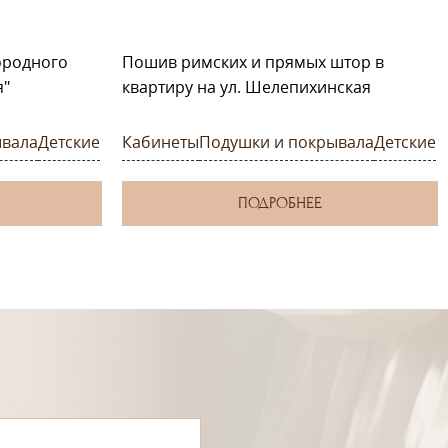
ородного
Пошив римских и прямых штор в
я"
квартиру на ул. Шелепихинская
ывала
Детские
Кабинеты
Подушки и покрывала
Детские
ПОДРОБНЕЕ