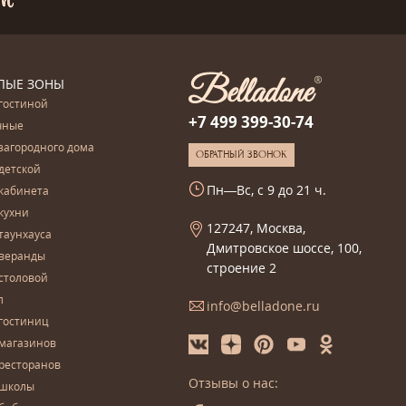
ЛЫЕ ЗОНЫ
гостиной
+7 499 399-30-74
чные
загородного дома
ОБРАТНЫЙ ЗВОНОК
детской
Пн—Вс, с 9 до 21 ч.
кабинета
кухни
127247, Москва,
таунхауса
Дмитровское шоссе, 100,
 веранды
строение 2
столовой
л
info@belladone.ru
гостиниц
 магазинов
ресторанов
Отзывы о нас:
 школы