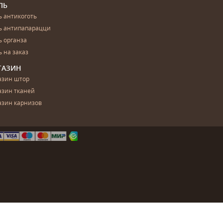
ЛЬ
 антикоготь
ь антипапарацци
 органза
 на заказ
ГАЗИН
азин штор
азин тканей
азин карнизов