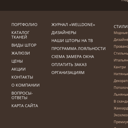
ПОРТФОЛИО
ЖУРНАЛ «WELLDONE»
СТИЛИ
КАТАЛОГ
ДИЗАЙНЕРЫ
Модные
ТКАНЕЙ
Дизайн
НАШИ ШТОРЫ НА ТВ
ВИДЫ ШТОР
Прован
ПРОГРАММА ЛОЯЛЬНОСТИ
ЖАЛЮЗИ
Стильн
СХЕМА ЗАМЕРА ОКНА
Итальян
ЦЕНЫ
ОПЛАТИТЬ ЗАКАЗ
Кантри
АКЦИИ
ОРГАНИЗАЦИЯМ
Нитяны
КОНТАКТЫ
Декора
О КОМПАНИИ
Потоло
ВОПРОСЫ-
Льняны
ОТВЕТЫ
В сканд
КАРТА САЙТА
Жаккар
Эксклю
Премиу