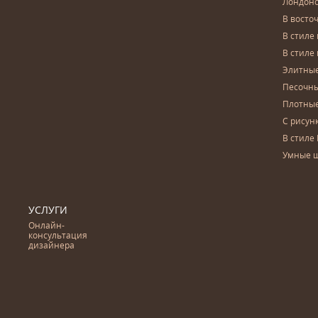
Лондон
В восто
В стиле
В стиле
Элитны
Песочны
Плотны
С рисун
В стиле 
Умные 
УСЛУГИ
Онлайн-
консультация
дизайнера