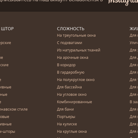
 ШТОР
СЛОЖНОСТЬ
ЖИ
На треугольные окна
Для 
ерские
С подхватами
Ули
с
Из натуральных тканей
Для 
ые
На арочные окна
Для 
ские
В коридор
Для 
В гардеробную
Для 
е
На полукруглое окно
Для 
тивные
Для бассейна
Для
чные
На угловое окно
Для 
е
Комбинированные
В за
инавском стиле
Для бани
Для 
довые
Портьеры
Для
зивные
На кулиске
Для 
м-шторы
На круглые окна
Для