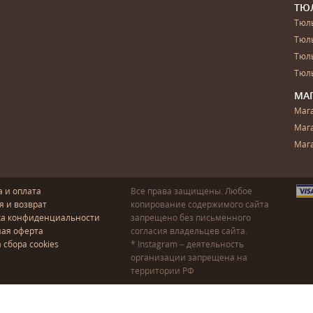
ТЮ
Тюль
Тюл
Тюль
Тюль
МА
Маг
Маг
Маг
а и оплата
Все права защищены. Любое
я и возврат
копирование содержимого сайта
ка конфиденциальности
запрещено без письменного
ая оферта
согласия владельцев сайта.
 сбора cookies
* Instagram – деятельность
организации запрещена на
территории РФ