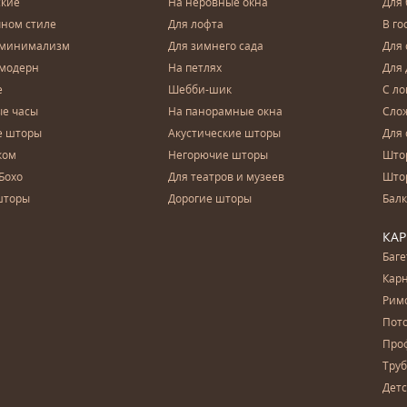
ские
На неровные окна
Для
чном стиле
Для лофта
В го
 минимализм
Для зимнего сада
Для
 модерн
На петлях
Для 
е
Шебби-шик
С ло
е часы
На панорамные окна
Сло
е шторы
Акустические шторы
Для 
ком
Негорючие шторы
Што
Бохо
Для театров и музеев
Што
шторы
Дорогие шторы
Бал
КА
Баг
Карн
Рим
Пот
Про
Тру
Дет