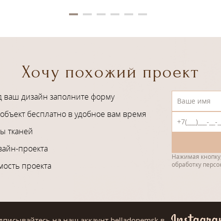
Хочу похожий проект
д ваш дизайн заполните форму
объект бесплатно в удобное вам время
ы тканей
зайн-проекта
Нажимая кнопку,
мость проекта
обработку перс
дписывайтесь на наш аккаунт belladonemsk
в