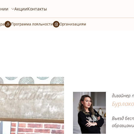
ании
Акции
Контакты
ера
Организациям
дизайнер 
Бурлак
Выезд бес
образцами