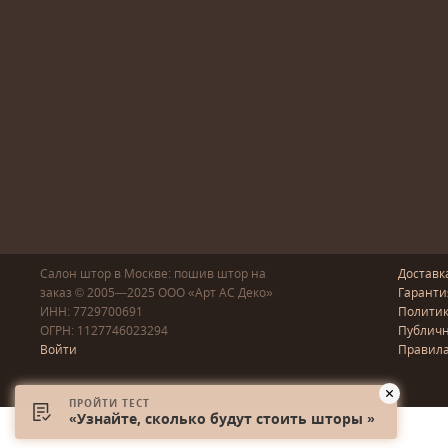
Салон штор в Москве: пошив
штор
на
Доставк
заказ
© 2005—2025
ООО «Арт АС Деко»
Гаранти
ИНН: 7729700691
Полити
ОГРН: 1127746023294
Публичн
Войти
Правила
ПРОЙТИ ТЕСТ
«Узнайте, сколько будут стоить шторы »