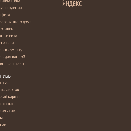
 библиотеки
сучреждения
 офиса
деревянного дома
готипом
жные окна
спальни
ры в комнату
ры для ванной
конные шторы
РНИЗЫ
етные
из электро
ский карниз
олочные
фильные
бы
ские