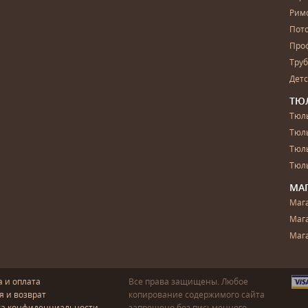
Рим
Пот
Про
Тру
Дет
ТЮ
Тюль
Тюл
Тюль
Тюль
МА
Маг
Маг
Маг
а и оплата
Все права защищены. Любое
я и возврат
копирование содержимого сайта
ка конфиденциальности
запрещено без письменного