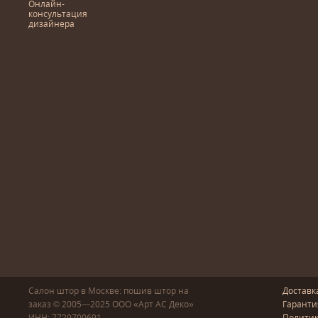
Онлайн-
консультация
дизайнера
Салон штор в Москве: пошив
штор
на
Доставк
заказ
© 2005—2025
ООО «Арт АС Деко»
Гаранти
ИНН: 7729700691
Полити