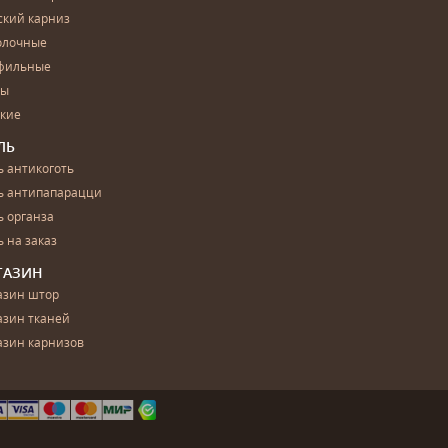
ский карниз
олочные
фильные
бы
ские
ЛЬ
 антикоготь
ь антипапарацци
 органза
 на заказ
ГАЗИН
азин штор
азин тканей
азин карнизов