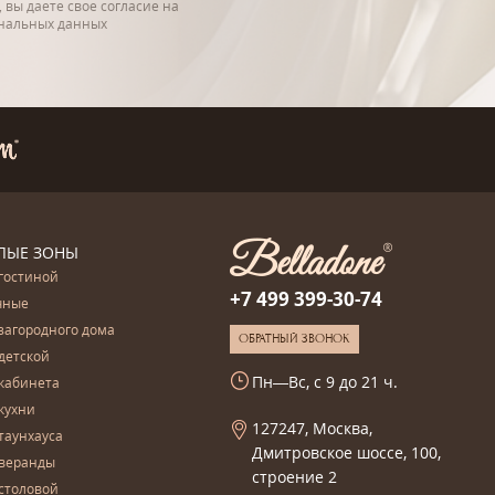
 вы даете свое согласие на
ональных данных
ЛЫЕ ЗОНЫ
гостиной
+7 499 399-30-74
чные
загородного дома
ОБРАТНЫЙ ЗВОНОК
детской
Пн—Вс, с 9 до 21 ч.
кабинета
кухни
127247, Москва,
таунхауса
Дмитровское шоссе, 100,
 веранды
строение 2
столовой