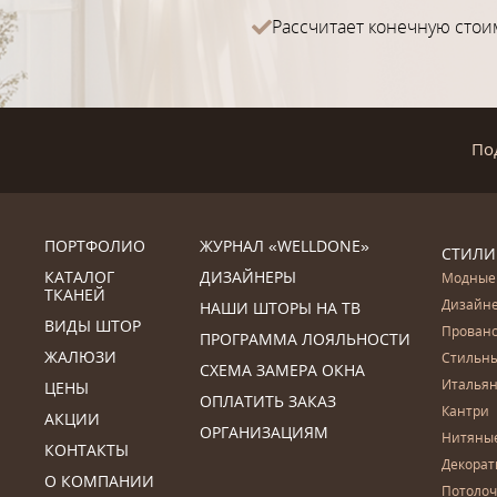
Рассчитает конечную стои
По
ПОРТФОЛИО
ЖУРНАЛ «WELLDONE»
СТИЛИ
КАТАЛОГ
ДИЗАЙНЕРЫ
Модные
ТКАНЕЙ
Дизайн
НАШИ ШТОРЫ НА ТВ
ВИДЫ ШТОР
Прован
ПРОГРАММА ЛОЯЛЬНОСТИ
ЖАЛЮЗИ
Стильн
СХЕМА ЗАМЕРА ОКНА
Итальян
ЦЕНЫ
ОПЛАТИТЬ ЗАКАЗ
Кантри
АКЦИИ
ОРГАНИЗАЦИЯМ
Нитяны
КОНТАКТЫ
Декора
О КОМПАНИИ
Потоло