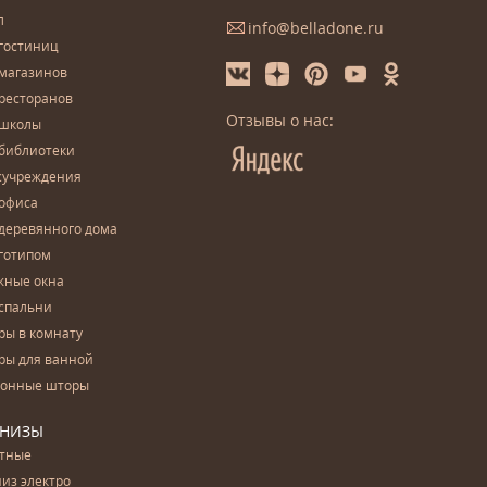
л
info@belladone.ru
гостиниц
 магазинов
ресторанов
Отзывы о нас:
 школы
 библиотеки
сучреждения
 офиса
деревянного дома
готипом
жные окна
спальни
ры в комнату
ры для ванной
конные шторы
РНИЗЫ
етные
из электро