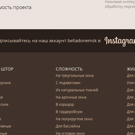
Нажимая кнопку,
мость проекта
обработку перс
дписывайтесь на наш аккаунт belladonemsk
в
 ШТОР
СЛОЖНОСТЬ
ЖИ
На треугольные окна
Для 
ерские
С подхватами
Ули
с
Из натуральных тканей
Для 
ые
На арочные окна
Для 
ские
В коридор
Для 
В гардеробную
Для 
е
На полукруглое окно
Для 
тивные
Для бассейна
Для
чные
На угловое окно
Для 