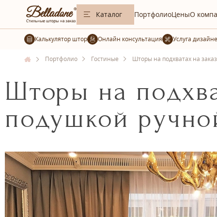
Каталог
Портфолио
Цены
О комп
Калькулятор штор
Услуга дизайн
Портфолио
Гостиные
Шторы на подхватах на зака
Шторы на подхва
подушкой ручно