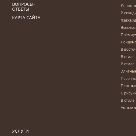
ВОПРОСЫ-
Льняны
ОТВЕТЫ
В сканд
КАРТА САЙТА
Жаккар
Эксклю
Премиу
Лондон
В восто
В стиле
В стиле
Элитны
Песочны
Плотны
С рисун
В стиле 
Умные 
УСЛУГИ