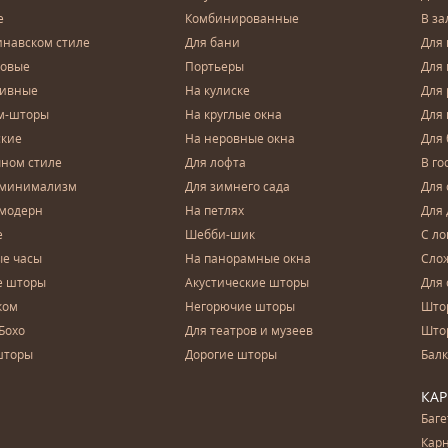
е
Комбинированные
В за
инавском стиле
Для бани
Для 
довые
Портьеры
Для
зивные
На кулиске
Для 
м-шторы
На круглые окна
Для
ские
На неровные окна
Для
чном стиле
Для лофта
В го
 минимализм
Для зимнего сада
Для
 модерн
На петлях
Для 
е
Шебби-шик
С ло
е часы
На панорамные окна
Сло
е шторы
Акустические шторы
Для 
ком
Негорючие шторы
Што
Бохо
Для театров и музеев
Што
шторы
Дорогие шторы
Бал
КА
Баг
Карн