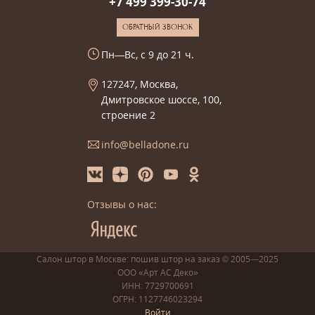
+7 499 399-30-74
ОБРАТНЫЙ ЗВОНОК
Пн—Вс, с 9 до 21 ч.
127247, Москва,
Дмитровское шоссе, 100,
строение 2
info@belladone.ru
Отзывы о нас:
Салон штор в Москве: пошив
штор
на заказ
© 2005—2025
ООО «Арт АС Деко»
ИНН: 7729700691
ОГРН: 1127746023294
Войти