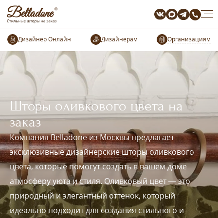
Организациям
Шторы оливкового цвета на
заказ
Компания Belladone из Москвы предлагает
эксклюзивные дизайнерские шторы оливкового
цвета, которые помогут создать в вашем доме
атмосферу уюта и стиля. Оливковый цвет — это
природный и элегантный оттенок, который
идеально подходит для создания стильного и