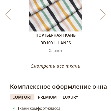
1, ЦВЕТА –
ПОРТЬЕРНАЯ ТКАНЬ
ПОРТЬЕ
ИЙ
BD1001 - LANES
SANDVIK
ок
Хлопок
Х
Смотреть все ткани
Комплексное оформление окна
COMFORT
PREMIUM
LUXURY
Ткани комфорт-класса