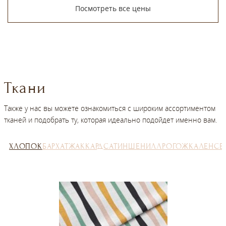
Посмотреть все цены
Ткани
Также у нас вы можете ознакомиться с широким ассортиментом
тканей и подобрать ту, которая идеально подойдет именно вам.
ХЛОПОК
БАРХАТ
ЖАККАРД
САТИН
ШЕНИЛЛ
РОГОЖКА
ЛЕН
СЕ