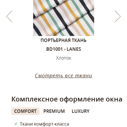
1, ЦВЕТА –
ПОРТЬЕРНАЯ ТКАНЬ
ПОРТЬЕ
ИЙ
BD1001 - LANES
SANDVIK
ок
Хлопок
Х
Смотреть все ткани
Комплексное оформление окна
COMFORT
PREMIUM
LUXURY
Ткани комфорт-класса