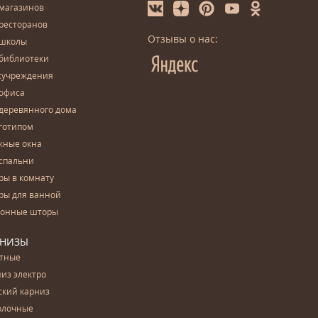
 магазинов
ресторанов
Отзывы о нас:
 школы
 библиотеки
сучреждения
 офиса
деревянного дома
готипом
жные окна
спальни
ры в комнату
ры для ванной
конные шторы
РНИЗЫ
етные
из электро
ский карниз
олочные