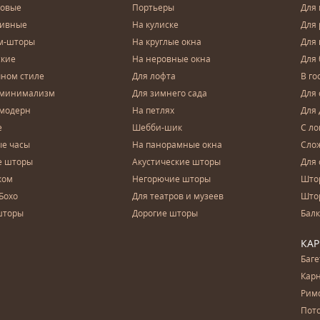
довые
Портьеры
Для
зивные
На кулиске
Для 
м-шторы
На круглые окна
Для
ские
На неровные окна
Для
чном стиле
Для лофта
В го
 минимализм
Для зимнего сада
Для
 модерн
На петлях
Для 
е
Шебби-шик
С ло
е часы
На панорамные окна
Сло
е шторы
Акустические шторы
Для 
ком
Негорючие шторы
Што
Бохо
Для театров и музеев
Што
шторы
Дорогие шторы
Бал
КА
Баг
Карн
Рим
Пот