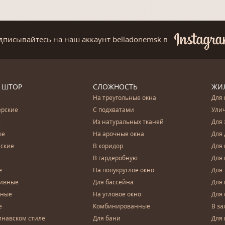
дписывайтесь на наш аккаунт belladonemsk
в
 ШТОР
СЛОЖНОСТЬ
ЖИ
На треугольные окна
Для 
ерские
С подхватами
Ули
с
Из натуральных тканей
Для 
ые
На арочные окна
Для 
ские
В коридор
Для 
В гардеробную
Для 
е
На полукруглое окно
Для 
тивные
Для бассейна
Для
чные
На угловое окно
Для 
е
Комбинированные
В за
инавском стиле
Для бани
Для 