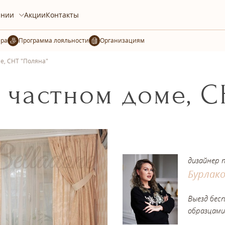
ании
Акции
Контакты
ера
Организациям
е, СНТ "Поляна"
частном доме, С
дизайнер 
Бурлак
Выезд бес
образцами