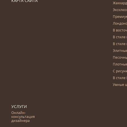
КАРТА САЙТА
Жаккар
Эксклю
Премиу
Лондон
В восто
В стиле
В стиле
Элитны
Песочны
Плотны
С рисун
В стиле 
Умные 
УСЛУГИ
Онлайн-
консультация
дизайнера