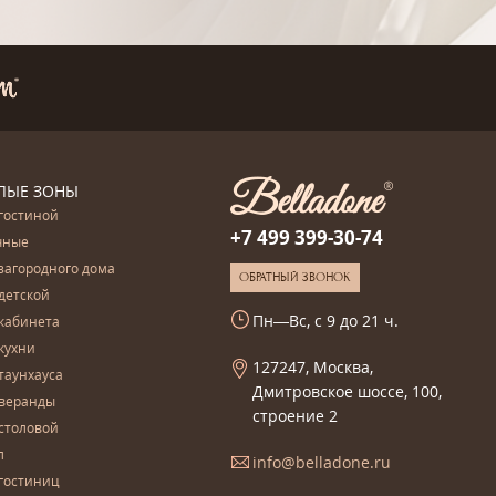
ЛЫЕ ЗОНЫ
гостиной
+7 499 399-30-74
чные
загородного дома
ОБРАТНЫЙ ЗВОНОК
детской
Пн—Вс, с 9 до 21 ч.
кабинета
кухни
127247, Москва,
таунхауса
Дмитровское шоссе, 100,
 веранды
строение 2
столовой
л
info@belladone.ru
гостиниц