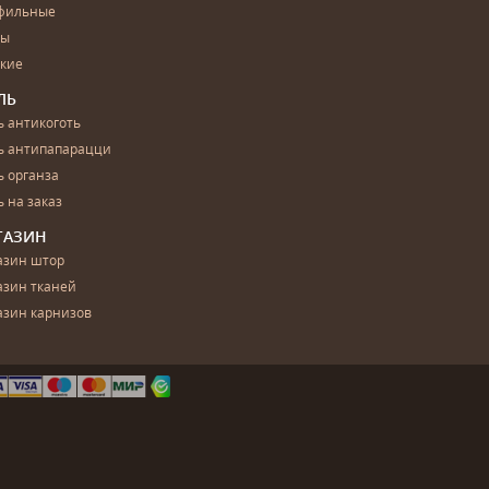
фильные
бы
ские
ЛЬ
 антикоготь
ь антипапарацци
 органза
 на заказ
ГАЗИН
азин штор
азин тканей
азин карнизов