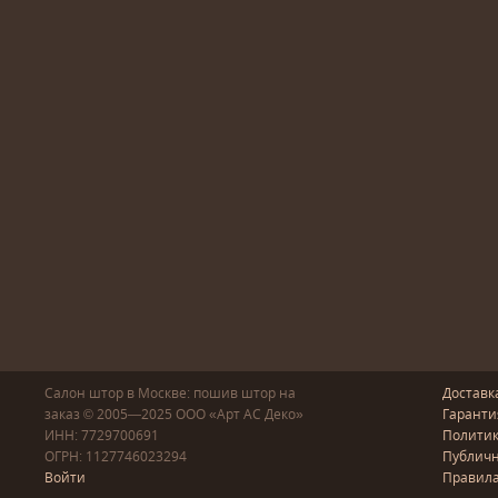
Салон штор в Москве: пошив
штор
на
Доставк
заказ
© 2005—2025
ООО «Арт АС Деко»
Гаранти
ИНН: 7729700691
Полити
ОГРН: 1127746023294
Публичн
Войти
Правила