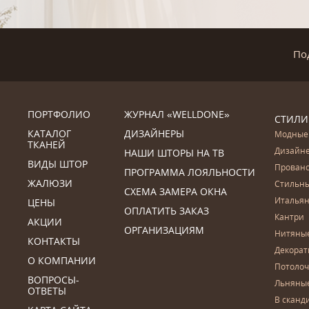
По
ПОРТФОЛИО
ЖУРНАЛ «WELLDONE»
СТИЛИ
КАТАЛОГ
ДИЗАЙНЕРЫ
Модные
ТКАНЕЙ
Дизайн
НАШИ ШТОРЫ НА ТВ
ВИДЫ ШТОР
Прован
ПРОГРАММА ЛОЯЛЬНОСТИ
ЖАЛЮЗИ
Стильн
СХЕМА ЗАМЕРА ОКНА
Итальян
ЦЕНЫ
ОПЛАТИТЬ ЗАКАЗ
Кантри
АКЦИИ
ОРГАНИЗАЦИЯМ
Нитяны
КОНТАКТЫ
Декора
О КОМПАНИИ
Потоло
ВОПРОСЫ-
Льняны
ОТВЕТЫ
В сканд