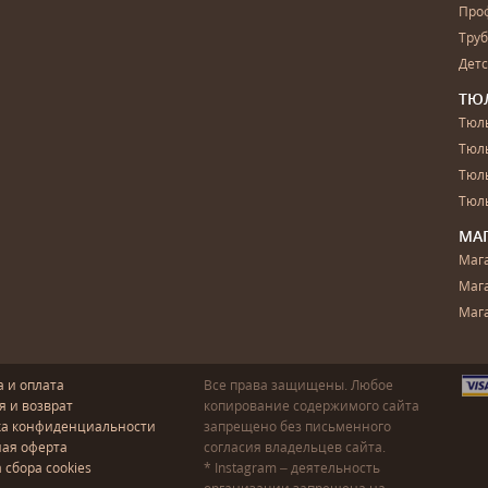
Про
Тру
Дет
ТЮ
Тюль
Тюл
Тюль
Тюль
МА
Маг
Маг
Маг
а и оплата
Все права защищены. Любое
я и возврат
копирование содержимого сайта
ка конфиденциальности
запрещено без письменного
ая оферта
согласия владельцев сайта.
 сбора cookies
* Instagram – деятельность