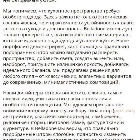
Мы понимаем, что кухонное пространство требует
особого подхода. Здесь важна не только эстетическая
составляющая, но и практичность: устойчивость к влаге,
легкость в уходе и долговечность. Belladone использует
только проверенные, высококачественные материалы,
которые идеально подходят для условий кухни. Наше
портфолио демонстрирует, как с помощью правильно
подобранных штор можно визуально расширить
пространство, добавить света, создать акценты или,
наоборот, приглушить излишнюю яркость, добиваясь
идеального баланса. Мы предлагаем решения для
любого стиля – от классических, элегантных вариантов
до современных, минималистичных композиций.
Наши дизайнеры готовы воплотить в жизнь самые
смелые идеи, учитывая все ваши пожелания и
особенности помещения. Мы уделяем пристальное
внимание каждому аспекту: выбору типа штор (
римские
,
австрийские, классические портьеры, ламбрекены,
рулонные шторы), цветовой гамме, фактуре ткани и
фурнитуре. В Belladone мы верим, что правильно
подобранные шторы способны полностью изменить
восприятие кухни, превратив ее в самое любимое место