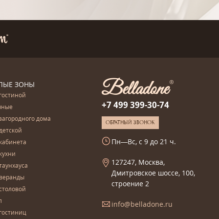
ЛЫЕ ЗОНЫ
гостиной
+7 499 399-30-74
чные
загородного дома
ОБРАТНЫЙ ЗВОНОК
детской
Пн—Вс, с 9 до 21 ч.
кабинета
кухни
127247, Москва,
таунхауса
Дмитровское шоссе, 100,
 веранды
строение 2
столовой
л
info@belladone.ru
гостиниц