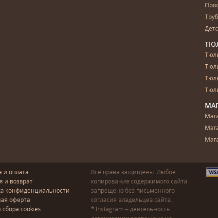
Про
Тру
Дет
ТЮ
Тюль
Тюл
Тюль
Тюль
МА
Маг
Маг
Маг
а и оплата
Все права защищены. Любое
я и возврат
копирование содержимого сайта
ка конфиденциальности
запрещено без письменного
ая оферта
согласия владельцев сайта.
 сбора cookies
* Instagram – деятельность