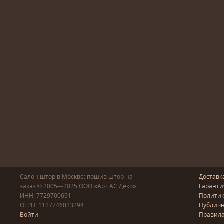
Салон штор в Москве: пошив
штор
на
Доставк
заказ
© 2005—2025
ООО «Арт АС Деко»
Гаранти
ИНН: 7729700691
Полити
ОГРН: 1127746023294
Публичн
Войти
Правила