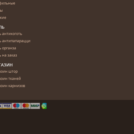
фильные
бы
ские
ЛЬ
 антикоготь
ь антипапарацци
 органза
 на заказ
ГАЗИН
азин штор
азин тканей
азин карнизов