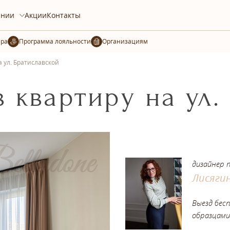
ании
Акции
Контакты
ера
Организациям
а ул. Братиславской
в квартиру на ул.
дизайнер 
Лисяги
Выезд бес
образцами