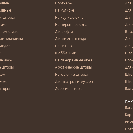
довые
Портьеры
Для
зивные
На кулиске
Для 
м-шторы
На круглые окна
Для
ские
На неровные окна
Для
чном стиле
Для лофта
В го
 минимализм
Для зимнего сада
Для
 модерн
На петлях
Для 
е
Шебби-шик
С ло
е часы
На панорамные окна
Сло
е шторы
Акустические шторы
Для 
ком
Негорючие шторы
Што
Бохо
Для театров и музеев
Што
шторы
Дорогие шторы
Бал
КА
Баг
Карн
Рим
Пот