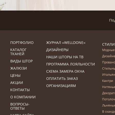
По
ПОРТФОЛИО
ЖУРНАЛ «WELLDONE»
СТИЛИ
КАТАЛОГ
ДИЗАЙНЕРЫ
Модные
ТКАНЕЙ
Дизайн
НАШИ ШТОРЫ НА ТВ
ВИДЫ ШТОР
Прован
ПРОГРАММА ЛОЯЛЬНОСТИ
ЖАЛЮЗИ
Стильн
СХЕМА ЗАМЕРА ОКНА
Итальян
ЦЕНЫ
ОПЛАТИТЬ ЗАКАЗ
Кантри
АКЦИИ
ОРГАНИЗАЦИЯМ
Нитяны
КОНТАКТЫ
Декора
О КОМПАНИИ
Потоло
ВОПРОСЫ-
Льняны
ОТВЕТЫ
В сканд