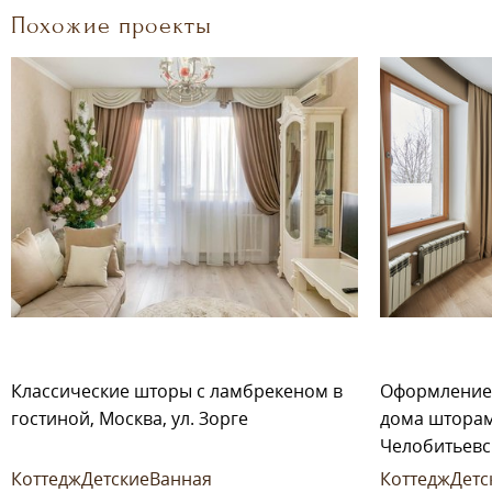
Похожие проекты
Классические шторы с ламбрекеном в
Оформление 
гостиной, Москва, ул. Зорге
дома шторам
Челобитьевс
Коттедж
Детские
Ванная
Коттедж
Детс