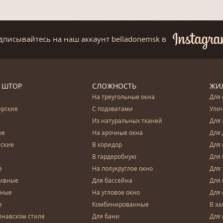
дписывайтесь на наш аккаунт belladonemsk
в
 ШТОР
СЛОЖНОСТЬ
ЖИ
На треугольные окна
Для 
ерские
С подхватами
Ули
с
Из натуральных тканей
Для 
ые
На арочные окна
Для 
ские
В коридор
Для 
В гардеробную
Для 
е
На полукруглое окно
Для 
тивные
Для бассейна
Для
чные
На угловое окно
Для 
е
Комбинированные
В за
инавском стиле
Для бани
Для 