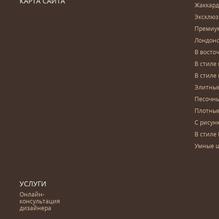
КАРТА САЙТА
Жаккар
Эксклю
Премиу
Лондон
В восто
В стиле
В стиле
Элитны
Песочны
Плотны
С рисун
В стиле 
Умные 
УСЛУГИ
Онлайн-
консультация
дизайнера