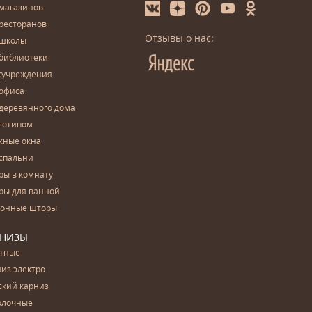
 магазинов
ресторанов
Отзывы о нас:
 школы
 библиотеки
сучреждения
 офиса
деревянного дома
готипом
жные окна
спальни
ры в комнату
ры для ванной
конные шторы
РНИЗЫ
етные
из электро
ский карниз
олочные