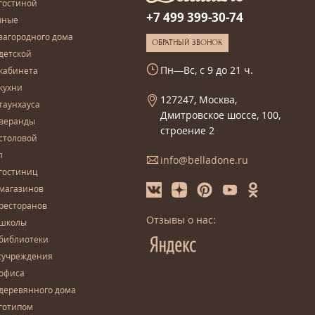
гостиной
+7 499 399-30-74
чные
загородного дома
ОБРАТНЫЙ ЗВОНОК
детской
Пн—Вс, с 9 до 21 ч.
кабинета
кухни
127247, Москва,
таунхауса
Дмитровское шоссе, 100,
 веранды
строение 2
столовой
л
info@belladone.ru
гостиниц
 магазинов
ресторанов
Отзывы о нас:
 школы
 библиотеки
сучреждения
 офиса
деревянного дома
готипом