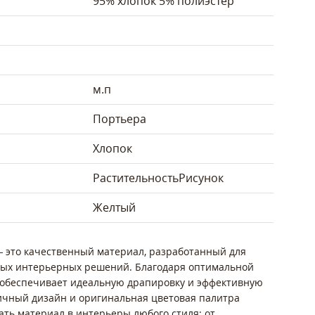
95% хлопок 5% полиэстер
м.п
Портьера
Хлопок
Растительность
Рисунок
Желтый
— это качественный материал, разработанный для
ных интерьерных решений. Благодаря оптимальной
ь обеспечивает идеальную драпировку и эффективную
ничный дизайн и оригинальная цветовая палитра
ть материал в интерьеры любого стиля: от