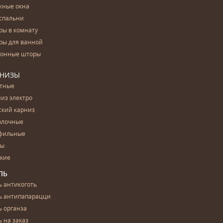
жные окна
спальни
ры в комнату
ры для ванной
конные шторы
РНИЗЫ
етные
из электро
ский карниз
олочные
фильные
бы
ские
ЛЬ
 антикоготь
ь антипапарацци
 органза
 на заказ