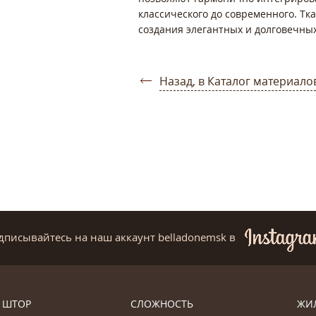
классического до современного. Тк
создания элегантных и долговечны
Назад, в Каталог материало
дписывайтесь на наш аккаунт belladonemsk
в
 ШТОР
СЛОЖНОСТЬ
ЖИ