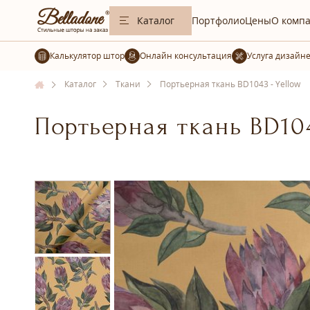
Каталог
Портфолио
Цены
О комп
Калькулятор штор
Услуга дизайн
Каталог
Ткани
Портьерная ткань BD1043 - Yellow
Портьерная ткань BD104