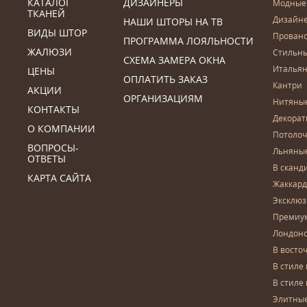
КАТАЛОГ
ДИЗАЙНЕРЫ
Модные
ТКАНЕЙ
Дизайн
НАШИ ШТОРЫ НА ТВ
ВИДЫ ШТОР
Прован
ПРОГРАММА ЛОЯЛЬНОСТИ
ЖАЛЮЗИ
Стильн
СХЕМА ЗАМЕРА ОКНА
Итальян
ЦЕНЫ
ОПЛАТИТЬ ЗАКАЗ
Кантри
АКЦИИ
ОРГАНИЗАЦИЯМ
Нитяны
КОНТАКТЫ
Декора
О КОМПАНИИ
Потоло
ВОПРОСЫ-
Льняны
ОТВЕТЫ
В сканд
КАРТА САЙТА
Жаккар
Эксклю
Премиу
Лондон
В восто
В стиле
В стиле
Элитны