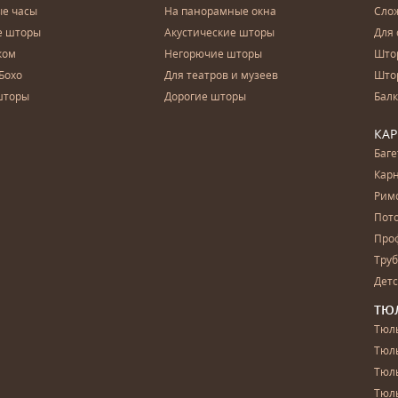
е часы
На панорамные окна
Сло
е шторы
Акустические шторы
Для 
ком
Негорючие шторы
Што
Бохо
Для театров и музеев
Што
шторы
Дорогие шторы
Бал
КА
Баг
Карн
Рим
Пот
Про
Тру
Дет
ТЮ
Тюль
Тюл
Тюль
Тюль