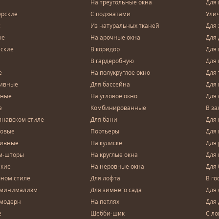
На треугольные окна
Для 
ерские
С подхватами
Ули
с
Из натуральных тканей
Для 
ые
На арочные окна
Для 
ские
В коридор
Для 
В гардеробную
Для 
е
На полукруглое окно
Для 
тивные
Для бассейна
Для
чные
На угловое окно
Для 
е
Комбинированные
В за
инавском стиле
Для бани
Для 
довые
Портьеры
Для
зивные
На кулиске
Для 
м-шторы
На круглые окна
Для
ские
На неровные окна
Для
чном стиле
Для лофта
В го
 минимализм
Для зимнего сада
Для
 модерн
На петлях
Для 
е
Шебби-шик
С ло