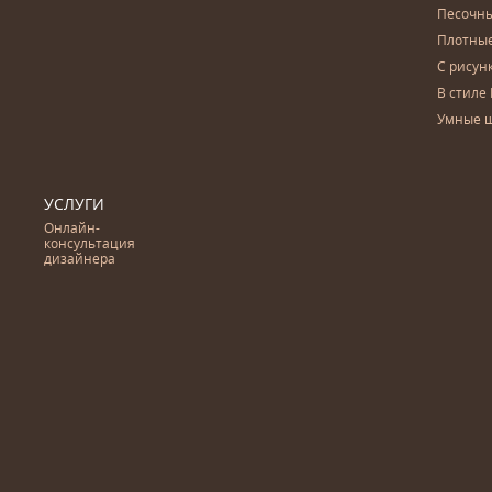
Песочны
Плотны
С рисун
В стиле 
Умные 
УСЛУГИ
Онлайн-
консультация
дизайнера