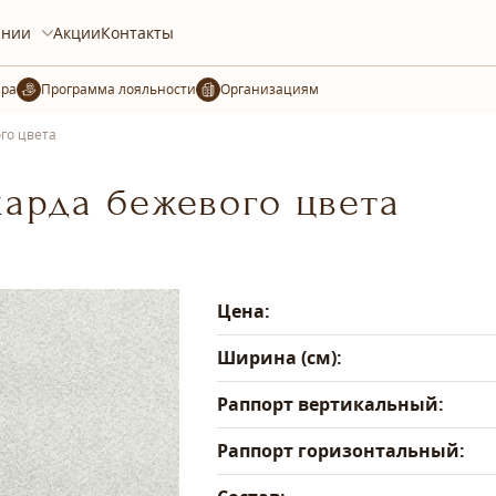
ании
Акции
Контакты
ера
Организациям
го цвета
карда бежевого цвета
Цена:
Ширина (см):
Раппорт вертикальный:
Раппорт горизонтальный: