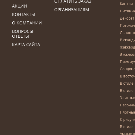
ОПЛАТИТЬ ЗАКАЗ
Кантри
АКЦИИ
ОРГАНИЗАЦИЯМ
Нитяны
КОНТАКТЫ
Декора
О КОМПАНИИ
Потоло
ВОПРОСЫ-
Льняны
ОТВЕТЫ
В сканд
КАРТА САЙТА
Жаккар
Эксклю
Премиу
Лондон
В восто
В стиле
В стиле
Элитны
Песочны
Плотны
С рисун
В стиле 
Умные 