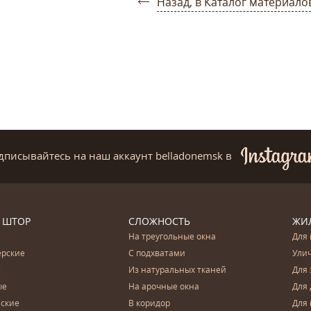
Назад, в Каталог материало
дписывайтесь на наш аккаунт belladonemsk
в
 ШТОР
СЛОЖНОСТЬ
ЖИ
На треугольные окна
Для 
ерские
С подхватами
Ули
с
Из натуральных тканей
Для 
ые
На арочные окна
Для 
ские
В коридор
Для 