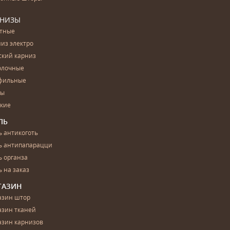
РНИЗЫ
етные
из электро
ский карниз
олочные
фильные
бы
ские
ЛЬ
 антикоготь
ь антипапарацци
 органза
 на заказ
ГАЗИН
азин штор
азин тканей
азин карнизов