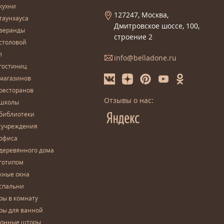
кухни
127247, Москва,
таунхауса
Дмитровское шоссе, 100,
 веранды
строение 2
столовой
л
info@belladone.ru
гостиниц
 магазинов
ресторанов
Отзывы о нас:
 школы
 библиотеки
сучреждения
 офиса
деревянного дома
готипом
жные окна
спальни
ры в комнату
ры для ванной
конные шторы