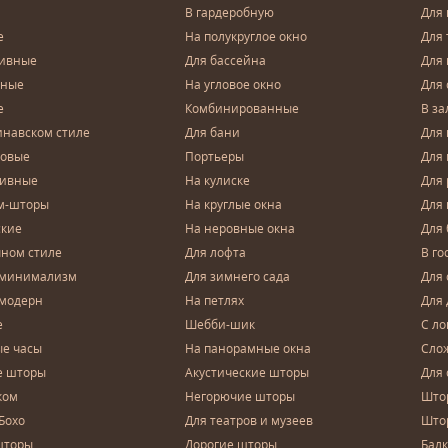
В гардеробную
Для 
е
На полукруглое окно
Для 
тивные
Для бассейна
Для
чные
На угловое окно
Для 
е
Комбинированные
В за
инавском стиле
Для бани
Для 
довые
Портьеры
Для
зивные
На кулиске
Для 
м-шторы
На круглые окна
Для
ские
На неровные окна
Для
чном стиле
Для лофта
В го
 минимализм
Для зимнего сада
Для
 модерн
На петлях
Для 
е
Шебби-шик
С ло
е часы
На панорамные окна
Сло
е шторы
Акустические шторы
Для 
ком
Негорючие шторы
Што
Бохо
Для театров и музеев
Што
шторы
Дорогие шторы
Бал