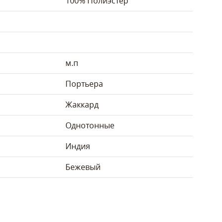
100% Полиэстер
м.п
Портьера
Жаккард
Однотонные
Индия
Бежевый