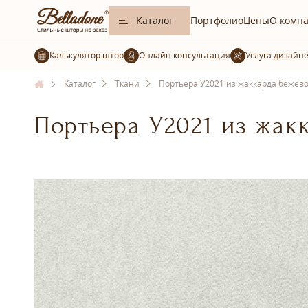
Каталог
Портфолио
Цены
О комп
Калькулятор штор
Услуга дизайн
Каталог
Ткани
Портьера У2021 из жаккарда бежево
Портьера У2021 из жак