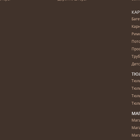
КА
Баг
Карн
Рим
Пот
Про
Тру
Дет
ТЮ
Тюль
Тюл
Тюль
Тюль
МА
Маг
Маг
Маг