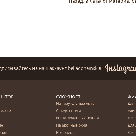
Назад, в Каталог материало
дписывайтесь на наш аккаунт belladonemsk
в
 ШТОР
СЛОЖНОСТЬ
ЖИ
На треугольные окна
Для 
ерские
С подхватами
Ули
с
Из натуральных тканей
Для 
ые
На арочные окна
Для 
ские
В коридор
Для 