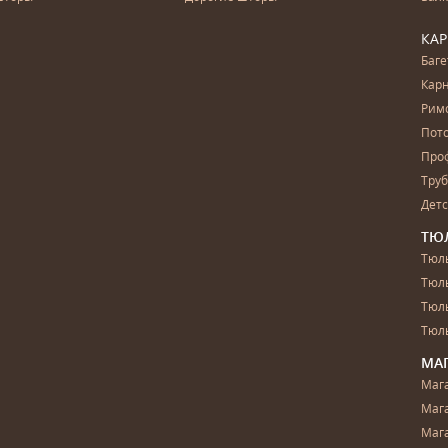
КА
Баг
Карн
Рим
Пот
Про
Тру
Дет
ТЮ
Тюль
Тюл
Тюль
Тюль
МА
Маг
Маг
Маг