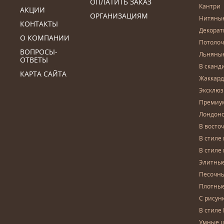
ОПЛАТИТЬ ЗАКАЗ
Кантри
АКЦИИ
ОРГАНИЗАЦИЯМ
Нитяны
КОНТАКТЫ
Декора
О КОМПАНИИ
Потоло
ВОПРОСЫ-
Льняны
ОТВЕТЫ
В сканд
КАРТА САЙТА
Жаккар
Эксклю
Премиу
Лондон
В восто
В стиле
В стиле
Элитны
Песочны
Плотны
С рисун
В стиле 
Умные 