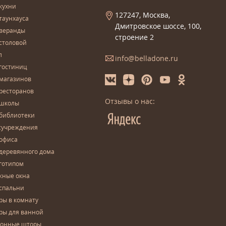
кухни
127247, Москва,
таунхауса
Дмитровское шоссе, 100,
 веранды
строение 2
столовой
л
info@belladone.ru
гостиниц
 магазинов
ресторанов
Отзывы о нас:
 школы
 библиотеки
сучреждения
 офиса
деревянного дома
готипом
жные окна
спальни
ры в комнату
ры для ванной
конные шторы