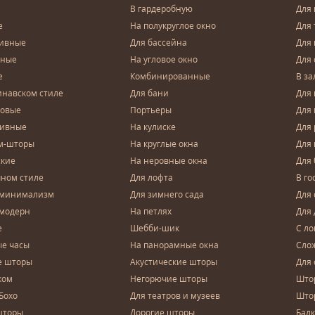
В гардеробную
Для 
е
На полукруглое окно
Для 
тивные
Для бассейна
Для
чные
На угловое окно
Для 
е
Комбинированные
В за
инавском стиле
Для бани
Для 
довые
Портьеры
Для
зивные
На кулиске
Для 
м-шторы
На круглые окна
Для
ские
На неровные окна
Для
чном стиле
Для лофта
В го
 минимализм
Для зимнего сада
Для
 модерн
На петлях
Для 
е
Шебби-шик
С ло
е часы
На панорамные окна
Сло
е шторы
Акустические шторы
Для 
ком
Негорючие шторы
Што
Бохо
Для театров и музеев
Што
шторы
Дорогие шторы
Бал