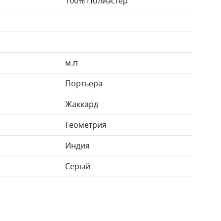
100% Полиэстер
м.п
Портьера
Жаккард
Геометрия
Индия
Серый