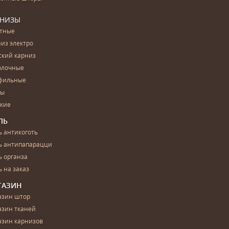
РНИЗЫ
етные
из электро
ский карниз
олочные
фильные
бы
ские
ЛЬ
 антикоготь
ь антипапарацци
 органза
 на заказ
ГАЗИН
азин штор
азин тканей
азин карнизов