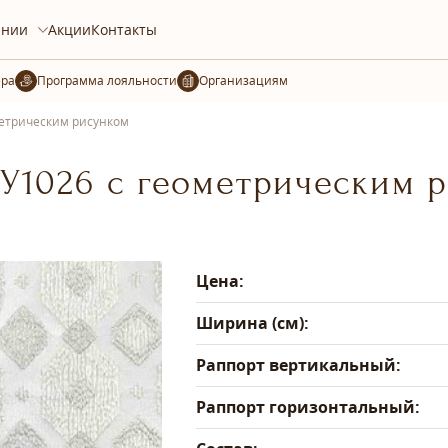
ании
Акции
Контакты
ера
Организациям
метрическим рисунком
 У1026 с геометрическим 
Цена:
Ширина (см):
Раппорт вертикальный:
Раппорт горизонтальный: