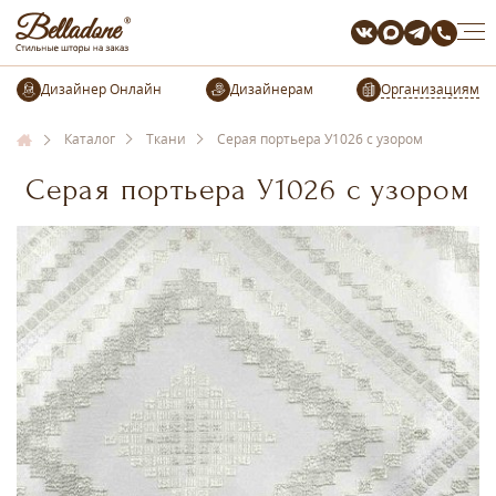
Организациям
Каталог
Ткани
Серая портьера У1026 с узором
Серая портьера У1026 с узором