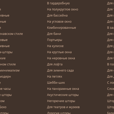
В гардеробную
Для 
е
На полукруглое окно
Для 
тивные
Для бассейна
Для
чные
На угловое окно
Для 
е
Комбинированные
В за
инавском стиле
Для бани
Для 
довые
Портьеры
Для
зивные
На кулиске
Для 
м-шторы
На круглые окна
Для
ские
На неровные окна
Для
чном стиле
Для лофта
В го
 минимализм
Для зимнего сада
Для
 модерн
На петлях
Для 
е
Шебби-шик
С ло
е часы
На панорамные окна
Сло
е шторы
Акустические шторы
Для 
ком
Негорючие шторы
Што
Бохо
Для театров и музеев
Што
шторы
Дорогие шторы
Бал