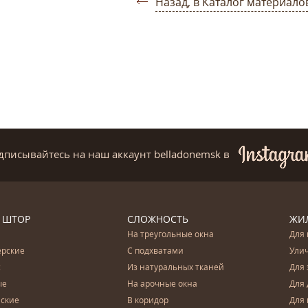
Назад, в Каталог материало
дписывайтесь на наш аккаунт belladonemsk
в
 ШТОР
СЛОЖНОСТЬ
ЖИ
На треугольные окна
Для 
ерские
С подхватами
Ули
с
Из натуральных тканей
Для 
ые
На арочные окна
Для 
ские
В коридор
Для 