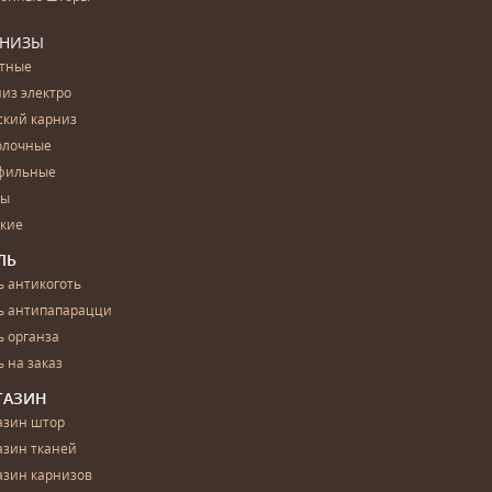
РНИЗЫ
етные
из электро
ский карниз
олочные
фильные
бы
ские
ЛЬ
 антикоготь
ь антипапарацци
 органза
 на заказ
ГАЗИН
азин штор
азин тканей
азин карнизов