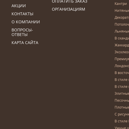
ОПЛАТИТЬ ЗАКАЗ
Кантри
АКЦИИ
ОРГАНИЗАЦИЯМ
Нитяны
КОНТАКТЫ
Декора
О КОМПАНИИ
Потоло
ВОПРОСЫ-
Льняны
ОТВЕТЫ
В сканд
КАРТА САЙТА
Жаккар
Эксклю
Премиу
Лондон
В восто
В стиле
В стиле
Элитны
Песочны
Плотны
С рисун
В стиле 
Умные 