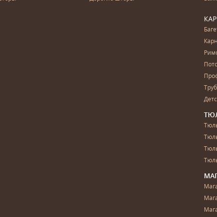
КА
Баг
Карн
Рим
Пот
Про
Тру
Дет
ТЮ
Тюль
Тюл
Тюль
Тюль
МА
Маг
Маг
Маг