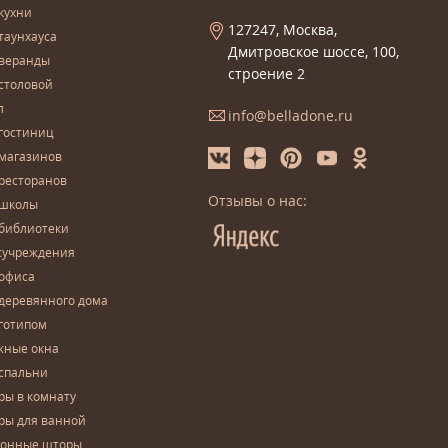
кухни
127247, Москва,
таунхауса
Дмитровское шоссе, 100,
 веранды
строение 2
столовой
л
info@belladone.ru
гостиниц
 магазинов
ресторанов
Отзывы о нас:
 школы
 библиотеки
сучреждения
 офиса
деревянного дома
готипом
жные окна
спальни
ры в комнату
ры для ванной
конные шторы