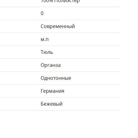
100% Полиэстер
0
Современный
м.п
Тюль
Органза
Однотонные
Германия
Бежевый