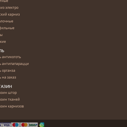
етные
из электро
ский карниз
олочные
фильные
бы
ские
ЛЬ
 антикоготь
ь антипапарацци
 органза
 на заказ
ГАЗИН
азин штор
азин тканей
азин карнизов