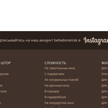
дписывайтесь на наш аккаунт belladonemsk
в
 ШТОР
СЛОЖНОСТЬ
ЖИ
На треугольные окна
Для 
ерские
С подхватами
Ули
с
Из натуральных тканей
Для 
ые
На арочные окна
Для 
ские
В коридор
Для 
В гардеробную
Для 
е
На полукруглое окно
Для 