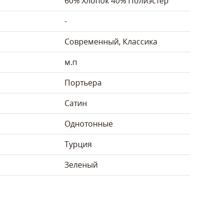
60% Хлопок 40% Полиэстер
-
Современный, Классика
м.п
Портьера
Сатин
Однотонные
Турция
Зеленый