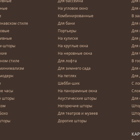
тивные
Для бассейна
Для
чные
На угловое окно
Для 
е
Комбинированные
В за
инавском стиле
Для бани
Для 
довые
Портьеры
Для
зивные
На кулиске
Для 
м-шторы
На круглые окна
Для
ские
На неровные окна
Для
чном стиле
Для лофта
В го
 минимализм
Для зимнего сада
Для
 модерн
На петлях
Для 
е
Шебби-шик
С ло
е часы
На панорамные окна
Сло
е шторы
Акустические шторы
Для 
ком
Негорючие шторы
Што
Бохо
Для театров и музеев
Што
шторы
Дорогие шторы
Бал
КА