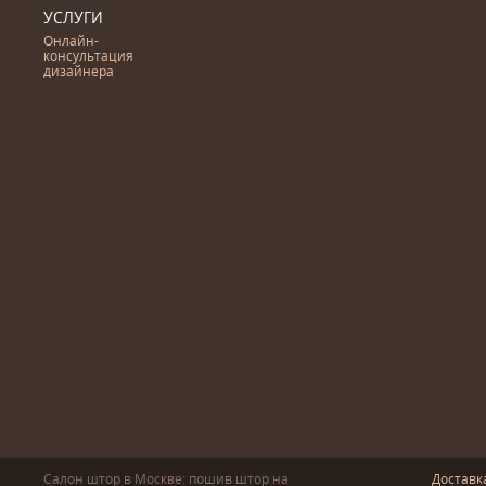
УСЛУГИ
Онлайн-
консультация
дизайнера
Салон штор в Москве: пошив
штор
на
Доставк