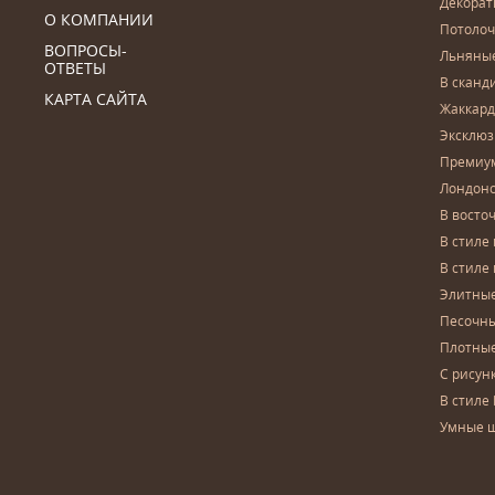
Декора
О КОМПАНИИ
Потоло
ВОПРОСЫ-
Льняны
ОТВЕТЫ
В сканд
КАРТА САЙТА
Жаккар
Эксклю
Премиу
Лондон
В восто
В стиле
В стиле
Элитны
Песочны
Плотны
С рисун
В стиле 
Умные 