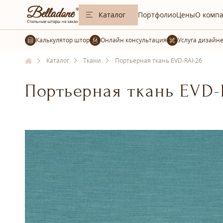
Каталог
Портфолио
Цены
О комп
Калькулятор штор
Услуга дизайн
Каталог
Ткани
Портьерная ткань EVD-RAI-26
Портьерная ткань EVD-