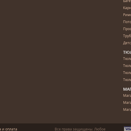
Баг
Карн
Рим
Пот
Про
Тру
Дет
ТЮ
Тюль
Тюл
Тюль
Тюль
МА
Маг
Маг
Маг
а и оплата
Все права защищены. Любое