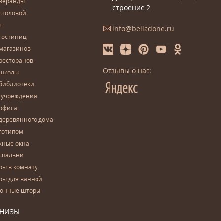
 веранды
строение 2
столовой
л
info@belladone.ru
гостиниц
 магазинов
ресторанов
Отзывы о нас:
 школы
 библиотеки
сучреждения
 офиса
деревянного дома
готипом
жные окна
спальни
ры в комнату
ры для ванной
конные шторы
РНИЗЫ