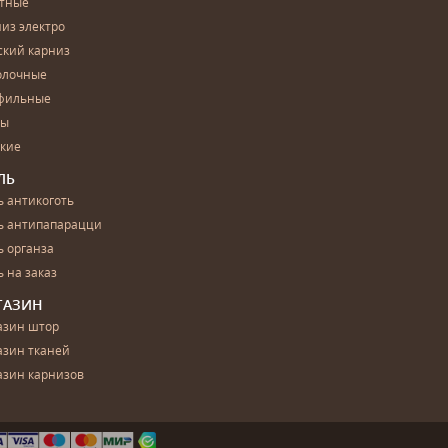
етные
из электро
ский карниз
олочные
фильные
бы
ские
ЛЬ
 антикоготь
ь антипапарацци
 органза
 на заказ
ГАЗИН
азин штор
азин тканей
азин карнизов