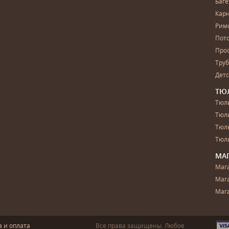
Баг
Карн
Рим
Пот
Про
Тру
Дет
ТЮ
Тюль
Тюл
Тюль
Тюль
МА
Маг
Маг
Маг
а и оплата
Все права защищены. Любое