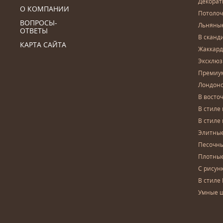
Декора
О КОМПАНИИ
Потоло
ВОПРОСЫ-
Льняны
ОТВЕТЫ
В сканд
КАРТА САЙТА
Жаккар
Эксклю
Премиу
Лондон
В восто
В стиле
В стиле
Элитны
Песочны
Плотны
С рисун
В стиле 
Умные 