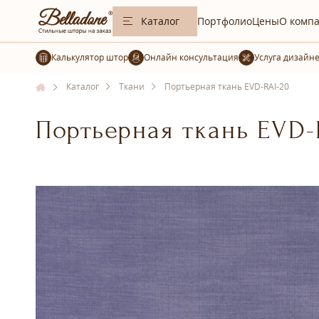
Каталог
Портфолио
Цены
О комп
Калькулятор штор
Услуга дизайн
Каталог
Ткани
Портьерная ткань EVD-RAI-20
Портьерная ткань EVD-