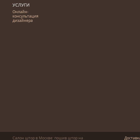
УСЛУГИ
Онлайн-
консультация
дизайнера
Салон штор в Москве: пошив
штор
на
Доставк