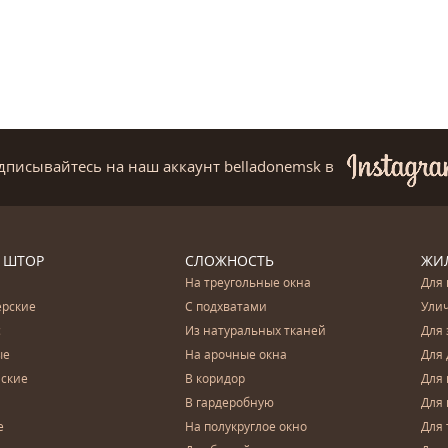
дписывайтесь на наш аккаунт belladonemsk
в
 ШТОР
СЛОЖНОСТЬ
ЖИ
На треугольные окна
Для 
ерские
С подхватами
Ули
с
Из натуральных тканей
Для 
ые
На арочные окна
Для 
ские
В коридор
Для 
В гардеробную
Для 
е
На полукруглое окно
Для 