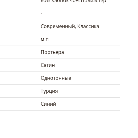
60% Хлопок 40% Полиэстер
-
Современный, Классика
м.п
Портьера
Сатин
Однотонные
Турция
Синий