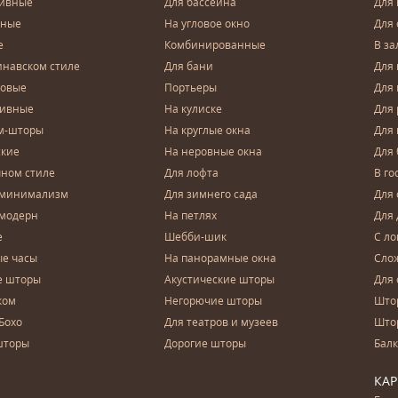
тивные
Для бассейна
Для
чные
На угловое окно
Для 
е
Комбинированные
В за
инавском стиле
Для бани
Для 
довые
Портьеры
Для
зивные
На кулиске
Для 
м-шторы
На круглые окна
Для
ские
На неровные окна
Для
чном стиле
Для лофта
В го
 минимализм
Для зимнего сада
Для
 модерн
На петлях
Для 
е
Шебби-шик
С ло
е часы
На панорамные окна
Сло
е шторы
Акустические шторы
Для 
ком
Негорючие шторы
Што
Бохо
Для театров и музеев
Што
шторы
Дорогие шторы
Бал
КА