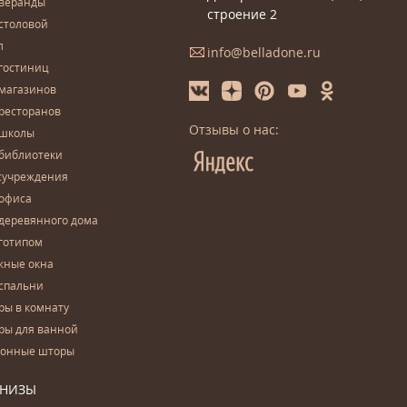
 веранды
строение 2
столовой
л
info@belladone.ru
гостиниц
 магазинов
ресторанов
Отзывы о нас:
 школы
 библиотеки
сучреждения
 офиса
деревянного дома
готипом
жные окна
спальни
ры в комнату
ры для ванной
конные шторы
РНИЗЫ