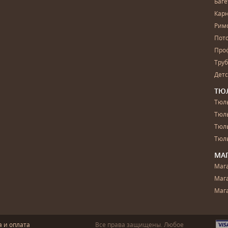
Баг
Карн
Рим
Пот
Про
Тру
Дет
ТЮ
Тюль
Тюл
Тюль
Тюль
МА
Маг
Маг
Маг
а и оплата
Все права защищены. Любое