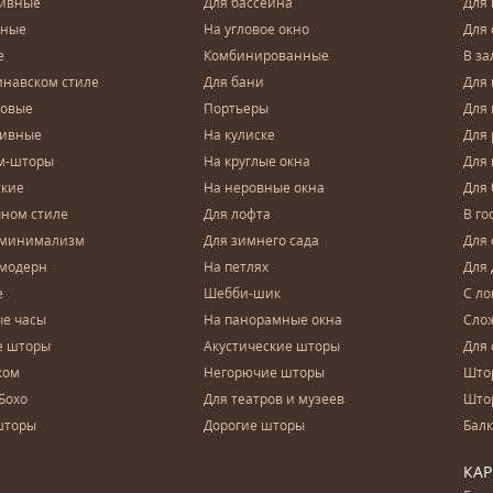
тивные
Для бассейна
Для
чные
На угловое окно
Для 
е
Комбинированные
В за
инавском стиле
Для бани
Для 
довые
Портьеры
Для
зивные
На кулиске
Для 
м-шторы
На круглые окна
Для
ские
На неровные окна
Для
чном стиле
Для лофта
В го
 минимализм
Для зимнего сада
Для
 модерн
На петлях
Для 
е
Шебби-шик
С ло
е часы
На панорамные окна
Сло
е шторы
Акустические шторы
Для 
ком
Негорючие шторы
Што
Бохо
Для театров и музеев
Што
шторы
Дорогие шторы
Бал
КА