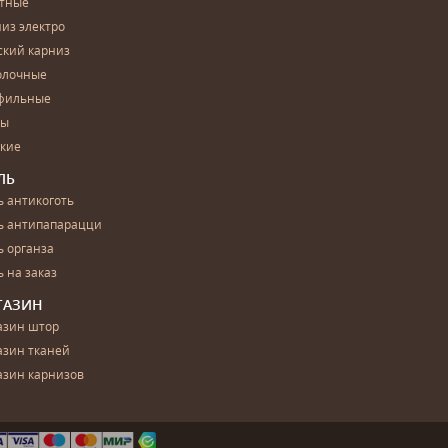
етные
из электро
ский карниз
олочные
фильные
бы
ские
ЛЬ
 антикоготь
ь антипапарацци
 органза
 на заказ
ГАЗИН
азин штор
азин тканей
азин карнизов