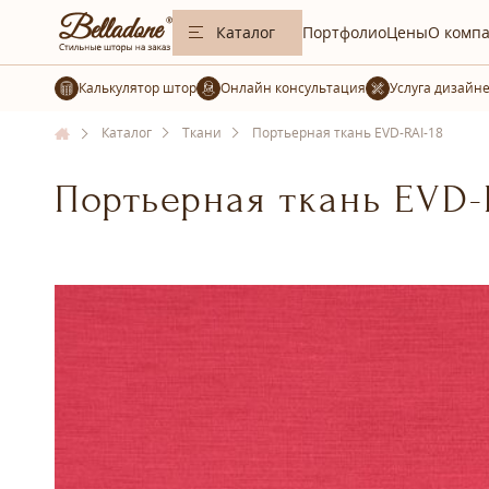
Каталог
Портфолио
Цены
О комп
Калькулятор штор
Услуга дизайн
Каталог
Ткани
Портьерная ткань EVD-RAI-18
Портьерная ткань EVD-