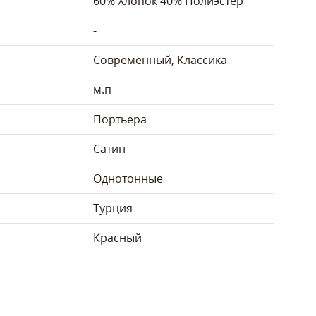
60% Хлопок 40% Полиэстер
-
Современный, Классика
м.п
Портьера
Сатин
Однотонные
Турция
Красный