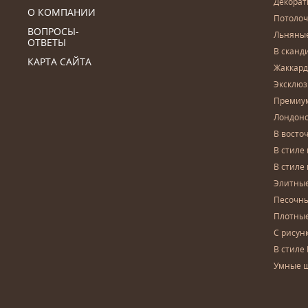
Декора
О КОМПАНИИ
Потоло
ВОПРОСЫ-
Льняны
ОТВЕТЫ
В сканд
КАРТА САЙТА
Жаккар
Эксклю
Премиу
Лондон
В восто
В стиле
В стиле
Элитны
Песочны
Плотны
С рисун
В стиле 
Умные 