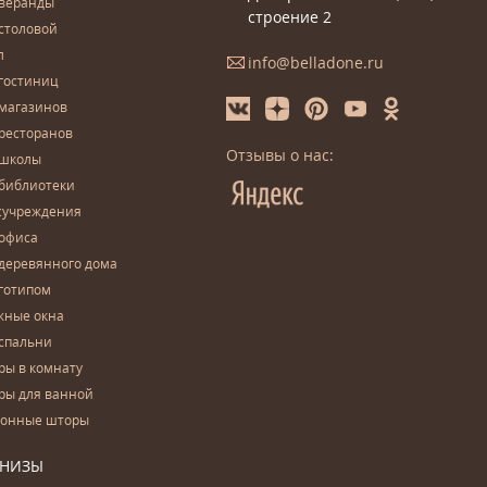
 веранды
строение 2
столовой
л
info@belladone.ru
гостиниц
 магазинов
ресторанов
Отзывы о нас:
 школы
 библиотеки
сучреждения
 офиса
деревянного дома
готипом
жные окна
спальни
ры в комнату
ры для ванной
конные шторы
РНИЗЫ