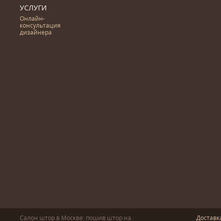
УСЛУГИ
Онлайн-
консультация
дизайнера
Салон штор в Москве: пошив
штор
на
Доставк