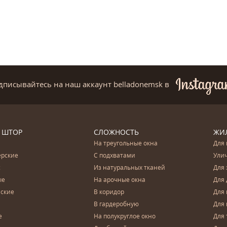
дписывайтесь на наш аккаунт belladonemsk
в
 ШТОР
СЛОЖНОСТЬ
ЖИ
На треугольные окна
Для 
ерские
С подхватами
Ули
с
Из натуральных тканей
Для 
ые
На арочные окна
Для 
ские
В коридор
Для 
В гардеробную
Для 
е
На полукруглое окно
Для 