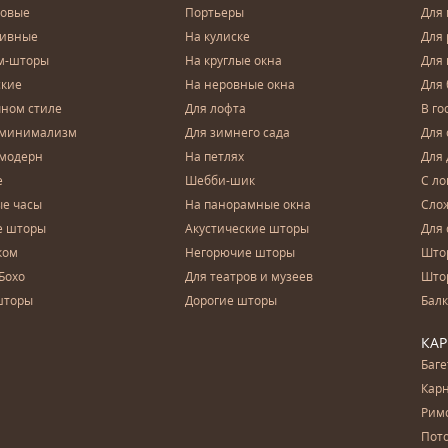
довые
Портьеры
Для
зивные
На кулиске
Для 
м-шторы
На круглые окна
Для
ские
На неровные окна
Для
чном стиле
Для лофта
В го
 минимализм
Для зимнего сада
Для
 модерн
На петлях
Для 
е
Шебби-шик
С ло
е часы
На панорамные окна
Сло
е шторы
Акустические шторы
Для 
ком
Негорючие шторы
Што
Бохо
Для театров и музеев
Што
шторы
Дорогие шторы
Бал
КА
Баг
Карн
Рим
Пот