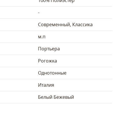
100% Полиэстер
-
Современный, Классика
м.п
Портьера
Рогожка
Однотонные
Италия
Белый
Бежевый