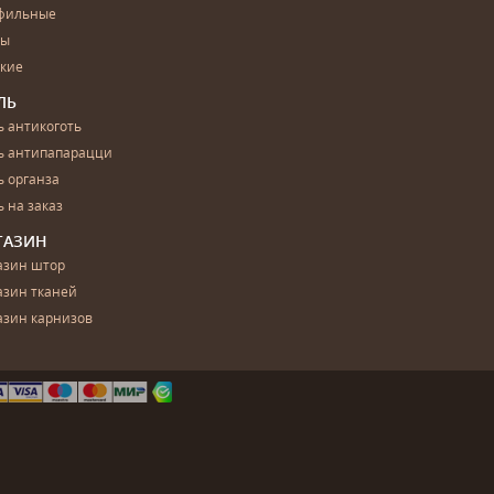
фильные
бы
ские
ЛЬ
 антикоготь
ь антипапарацци
 органза
 на заказ
ГАЗИН
азин штор
азин тканей
азин карнизов