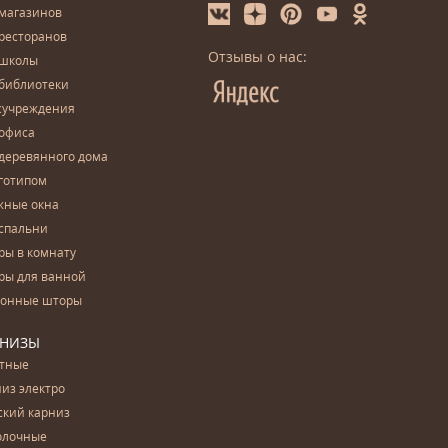
 магазинов
ресторанов
Отзывы о нас:
 школы
 библиотеки
сучреждения
 офиса
деревянного дома
готипом
жные окна
спальни
ры в комнату
ры для ванной
конные шторы
РНИЗЫ
етные
из электро
ский карниз
олочные