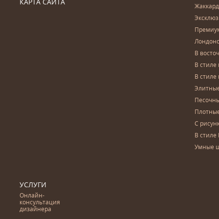
КАРТА САЙТА
Жаккар
Эксклю
Премиу
Лондон
В восто
В стиле
В стиле
Элитны
Песочны
Плотны
С рисун
В стиле 
Умные 
УСЛУГИ
Онлайн-
консультация
дизайнера