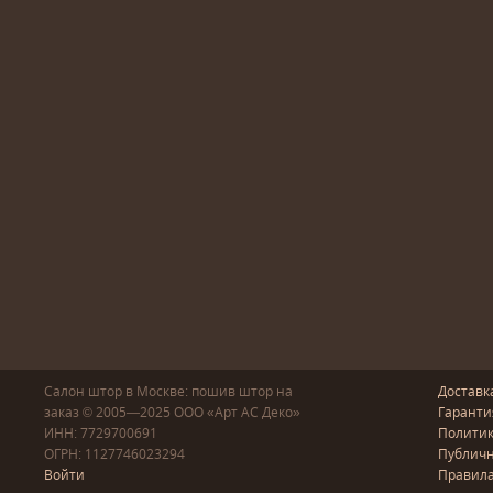
Салон штор в Москве: пошив
штор
на
Доставк
заказ
© 2005—2025
ООО «Арт АС Деко»
Гаранти
ИНН: 7729700691
Полити
ОГРН: 1127746023294
Публичн
Войти
Правила