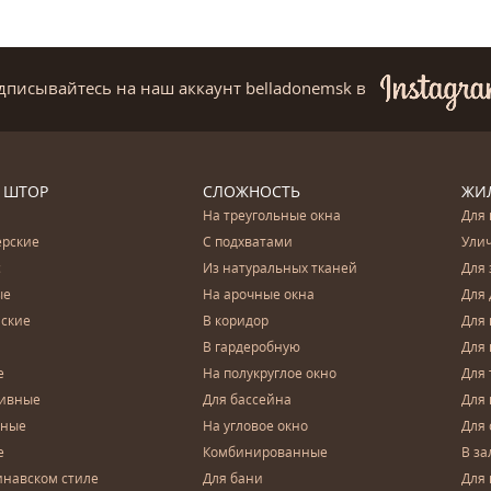
дписывайтесь на наш аккаунт belladonemsk
в
 ШТОР
СЛОЖНОСТЬ
ЖИ
На треугольные окна
Для 
ерские
С подхватами
Ули
с
Из натуральных тканей
Для 
ые
На арочные окна
Для 
ские
В коридор
Для 
В гардеробную
Для 
е
На полукруглое окно
Для 
тивные
Для бассейна
Для
чные
На угловое окно
Для 
е
Комбинированные
В за
инавском стиле
Для бани
Для 