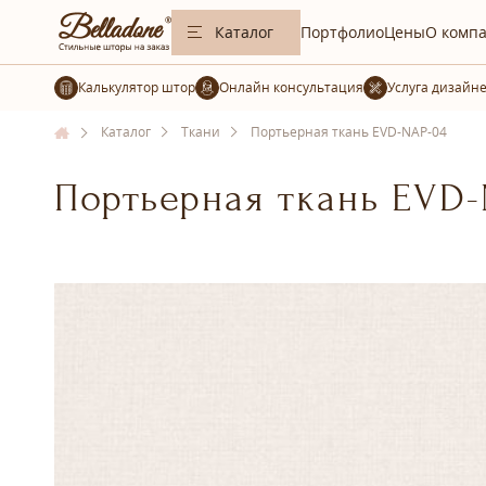
Каталог
Портфолио
Цены
О комп
Калькулятор штор
Услуга дизайн
Каталог
Ткани
Портьерная ткань EVD-NAP-04
Портьерная ткань EVD