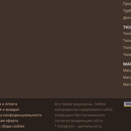
Про
Тру
Дет
ТЮ
Тюль
Тюл
Тюль
Тюль
МА
Маг
Маг
Маг
а и оплата
Все права защищены. Любое
я и возврат
копирование содержимого сайта
ка конфиденциальности
запрещено без письменного
ая оферта
согласия владельцев сайта.
 сбора cookies
* Instagram – деятельность