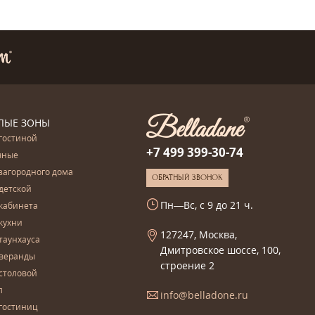
ЛЫЕ ЗОНЫ
гостиной
+7 499 399-30-74
чные
загородного дома
ОБРАТНЫЙ ЗВОНОК
детской
Пн—Вс, с 9 до 21 ч.
кабинета
кухни
127247, Москва,
таунхауса
Дмитровское шоссе, 100,
 веранды
строение 2
столовой
л
info@belladone.ru
гостиниц