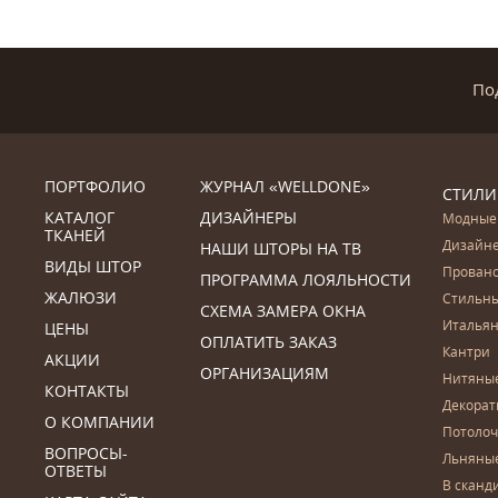
По
ПОРТФОЛИО
ЖУРНАЛ «WELLDONE»
СТИЛИ
КАТАЛОГ
ДИЗАЙНЕРЫ
Модные
ТКАНЕЙ
Дизайн
НАШИ ШТОРЫ НА ТВ
ВИДЫ ШТОР
Прован
ПРОГРАММА ЛОЯЛЬНОСТИ
ЖАЛЮЗИ
Стильн
СХЕМА ЗАМЕРА ОКНА
Итальян
ЦЕНЫ
ОПЛАТИТЬ ЗАКАЗ
Кантри
АКЦИИ
ОРГАНИЗАЦИЯМ
Нитяны
КОНТАКТЫ
Декора
О КОМПАНИИ
Потоло
ВОПРОСЫ-
Льняны
ОТВЕТЫ
В сканд