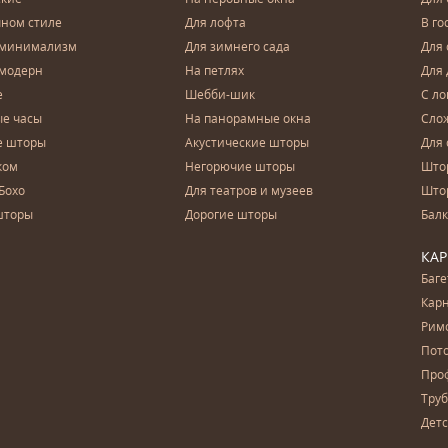
чном стиле
Для лофта
В го
 минимализм
Для зимнего сада
Для
 модерн
На петлях
Для 
е
Шебби-шик
С ло
е часы
На панорамные окна
Сло
е шторы
Акустические шторы
Для 
ком
Негорючие шторы
Што
Бохо
Для театров и музеев
Што
шторы
Дорогие шторы
Бал
КА
Баг
Карн
Рим
Пот
Про
Тру
Дет