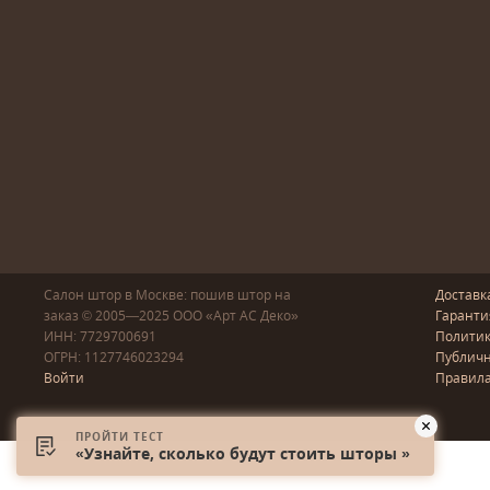
Салон штор в Москве: пошив
штор
на
Доставк
заказ
© 2005—2025
ООО «Арт АС Деко»
Гаранти
ИНН: 7729700691
Полити
ОГРН: 1127746023294
Публичн
Войти
Правила
ПРОЙТИ ТЕСТ
«Узнайте, сколько будут стоить шторы »