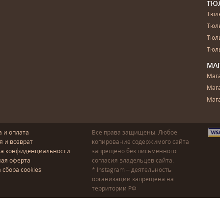
ТЮ
Тюль
Тюл
Тюль
Тюль
МА
Маг
Маг
Маг
а и оплата
Все права защищены. Любое
я и возврат
копирование содержимого сайта
ка конфиденциальности
запрещено без письменного
ая оферта
согласия владельцев сайта.
 сбора cookies
* Instagram – деятельность
организации запрещена на
территории РФ