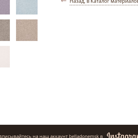
Назад, в Каталог материало
дписывайтесь на наш аккаунт belladonemsk
в