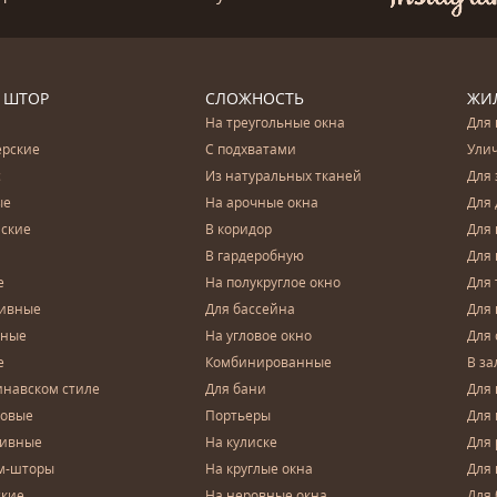
 ШТОР
СЛОЖНОСТЬ
ЖИ
На треугольные окна
Для 
ерские
С подхватами
Ули
с
Из натуральных тканей
Для 
ые
На арочные окна
Для 
ские
В коридор
Для 
В гардеробную
Для 
е
На полукруглое окно
Для 
тивные
Для бассейна
Для
чные
На угловое окно
Для 
е
Комбинированные
В за
инавском стиле
Для бани
Для 
довые
Портьеры
Для
зивные
На кулиске
Для 
м-шторы
На круглые окна
Для
ские
На неровные окна
Для