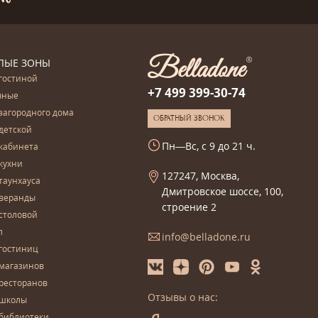
ЛЫЕ ЗОНЫ
гостиной
+7 499 399-30-74
чные
загородного дома
ОБРАТНЫЙ ЗВОНОК
детской
Пн—Вс, с 9 до 21 ч.
кабинета
кухни
127247, Москва,
таунхауса
Дмитровское шоссе, 100,
 веранды
строение 2
столовой
л
info@belladone.ru
гостиниц
 магазинов
ресторанов
Отзывы о нас:
 школы
 библиотеки