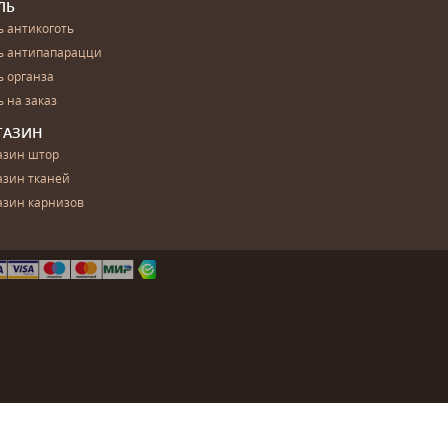
ЛЬ
 антикоготь
ь антипапарацци
 органза
 на заказ
ГАЗИН
азин штор
азин тканей
азин карнизов