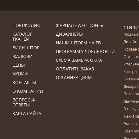
ПОРТФОЛИО
ЖУРНАЛ «WELLDONE»
СТИЛИ
КАТАЛОГ
ДИЗАЙНЕРЫ
Модные
ТКАНЕЙ
Дизайн
НАШИ ШТОРЫ НА ТВ
ВИДЫ ШТОР
Прован
ПРОГРАММА ЛОЯЛЬНОСТИ
ЖАЛЮЗИ
Стильн
СХЕМА ЗАМЕРА ОКНА
Итальян
ЦЕНЫ
ОПЛАТИТЬ ЗАКАЗ
Кантри
АКЦИИ
ОРГАНИЗАЦИЯМ
Нитяны
КОНТАКТЫ
Декора
О КОМПАНИИ
Потоло
ВОПРОСЫ-
Льняны
ОТВЕТЫ
В сканд
КАРТА САЙТА
Жаккар
Эксклю
Премиу
Лондон