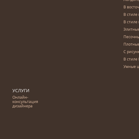
В восто
В стиле
В стиле
Элитны
Песочны
Плотны
С рисун
В стиле 
Умные 
УСЛУГИ
Онлайн-
консультация
дизайнера