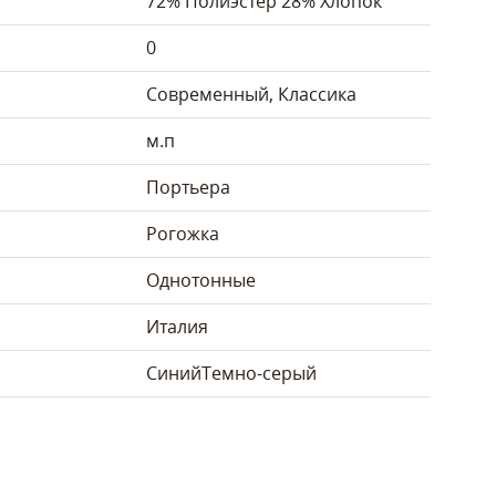
72% Полиэстер 28% Хлопок
0
Современный, Классика
м.п
Портьера
Рогожка
Однотонные
Италия
Синий
Темно-серый