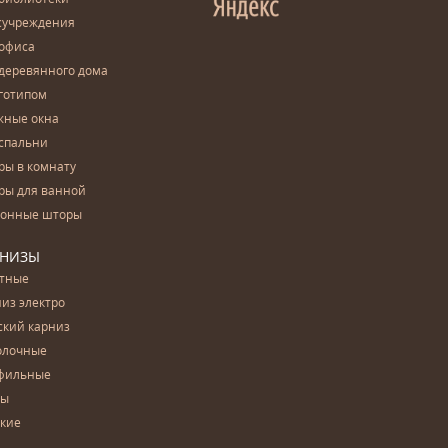
сучреждения
 офиса
деревянного дома
готипом
жные окна
спальни
ры в комнату
ры для ванной
конные шторы
РНИЗЫ
етные
из электро
ский карниз
олочные
фильные
бы
ские