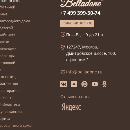
ЛЫЕ ЗОНЫ
гостиной
+7 499 399-30-74
чные
загородного дома
ОБРАТНЫЙ ЗВОНОК
детской
Пн—Вс, с 9 до 21 ч.
кабинета
кухни
127247, Москва,
таунхауса
Дмитровское шоссе, 100,
 веранды
строение 2
столовой
л
info@belladone.ru
гостиниц
 магазинов
ресторанов
Отзывы о нас:
 школы
 библиотеки
сучреждения
 офиса
деревянного дома