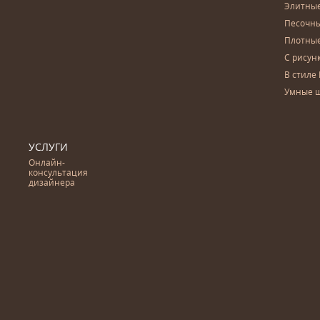
Элитны
Песочны
Плотны
С рисун
В стиле 
Умные 
УСЛУГИ
Онлайн-
консультация
дизайнера