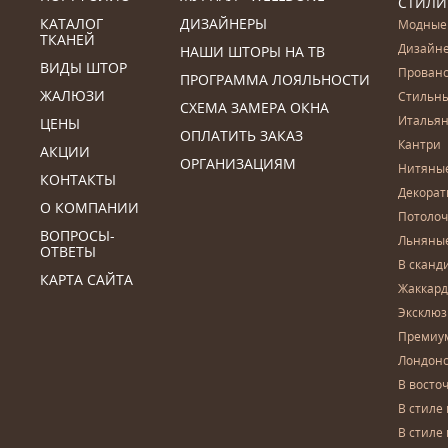
СТИЛИ
КАТАЛОГ
ДИЗАЙНЕРЫ
Модные
ТКАНЕЙ
Дизайн
НАШИ ШТОРЫ НА ТВ
ВИДЫ ШТОР
Прован
ПРОГРАММА ЛОЯЛЬНОСТИ
ЖАЛЮЗИ
Стильн
СХЕМА ЗАМЕРА ОКНА
Итальян
ЦЕНЫ
ОПЛАТИТЬ ЗАКАЗ
Кантри
АКЦИИ
ОРГАНИЗАЦИЯМ
Нитяны
КОНТАКТЫ
Декора
О КОМПАНИИ
Потоло
ВОПРОСЫ-
Льняны
ОТВЕТЫ
В сканд
КАРТА САЙТА
Жаккар
Эксклю
Премиу
Лондон
В восто
В стиле
В стиле