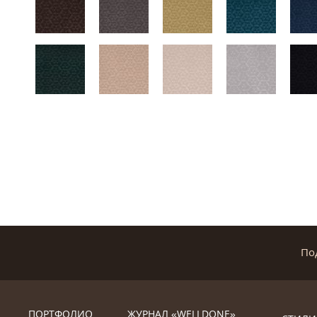
По
ПОРТФОЛИО
ЖУРНАЛ «WELLDONE»