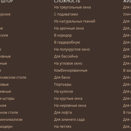
 ШТОР
СЛОЖНОСТЬ
ЖИ
На треугольные окна
Для 
ерские
С подхватами
Ули
с
Из натуральных тканей
Для 
ые
На арочные окна
Для 
ские
В коридор
Для 
В гардеробную
Для 
е
На полукруглое окно
Для 
тивные
Для бассейна
Для
чные
На угловое окно
Для 
е
Комбинированные
В за
инавском стиле
Для бани
Для 
довые
Портьеры
Для
зивные
На кулиске
Для 
м-шторы
На круглые окна
Для
ские
На неровные окна
Для
чном стиле
Для лофта
В го
 минимализм
Для зимнего сада
Для
 модерн
На петлях
Для 