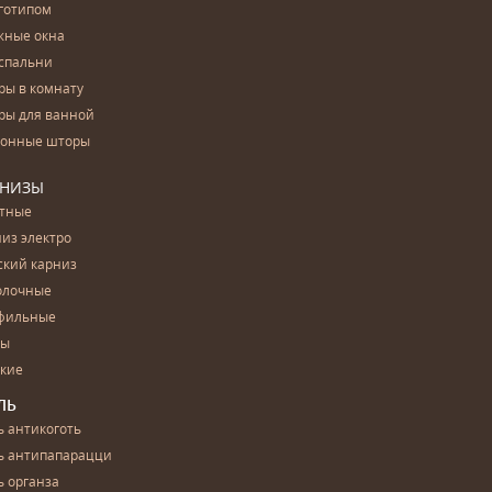
готипом
жные окна
спальни
ры в комнату
ры для ванной
конные шторы
РНИЗЫ
етные
из электро
ский карниз
олочные
фильные
бы
ские
ЛЬ
 антикоготь
ь антипапарацци
 органза