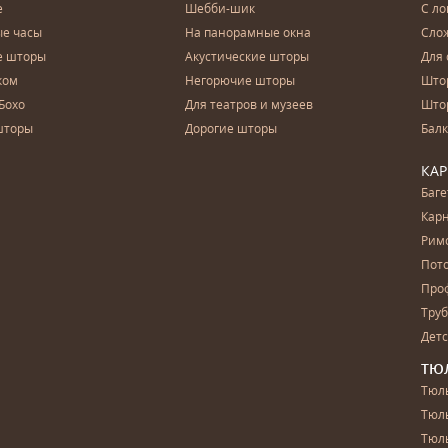
е
Шебби-шик
С ло
е часы
На панорамные окна
Сло
е шторы
Акустические шторы
Для 
ком
Негорючие шторы
Што
Бохо
Для театров и музеев
Што
шторы
Дорогие шторы
Бал
КА
Баг
Карн
Рим
Пот
Про
Тру
Дет
ТЮ
Тюль
Тюл
Тюль