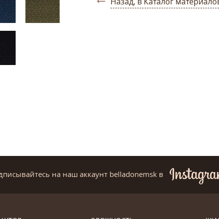
Назад, в Каталог материало
дписывайтесь на наш аккаунт belladonemsk
в