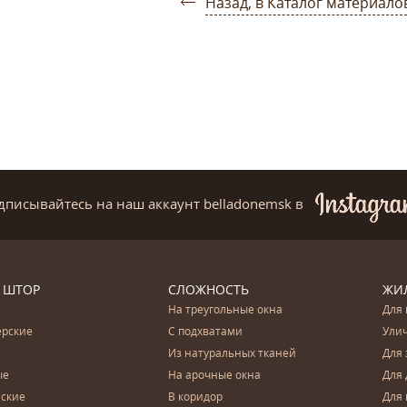
Назад, в Каталог материало
дписывайтесь на наш аккаунт belladonemsk
в
 ШТОР
СЛОЖНОСТЬ
ЖИ
На треугольные окна
Для 
ерские
С подхватами
Ули
с
Из натуральных тканей
Для 
ые
На арочные окна
Для 
ские
В коридор
Для 