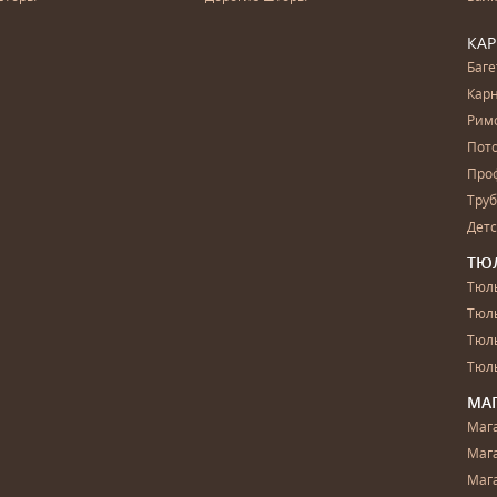
КА
Баг
Карн
Рим
Пот
Про
Тру
Дет
ТЮ
Тюль
Тюл
Тюль
Тюль
МА
Маг
Маг
Маг