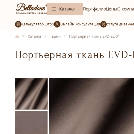
Каталог
Портфолио
Цены
О комп
Калькулятор штор
Услуга дизайн
Каталог
Ткани
Портьерная ткань EVD-EL-01
Портьерная ткань EVD-