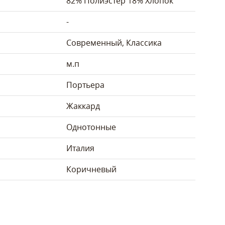
82% Полиэстер 18% Хлопок
-
Современный, Классика
м.п
Портьера
Жаккард
Однотонные
Италия
Коричневый