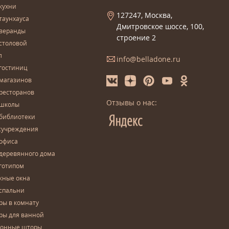
кухни
127247, Москва,
таунхауса
Дмитровское шоссе, 100,
 веранды
строение 2
столовой
л
info@belladone.ru
гостиниц
 магазинов
ресторанов
Отзывы о нас:
 школы
 библиотеки
сучреждения
 офиса
деревянного дома
готипом
жные окна
спальни
ры в комнату
ры для ванной
конные шторы