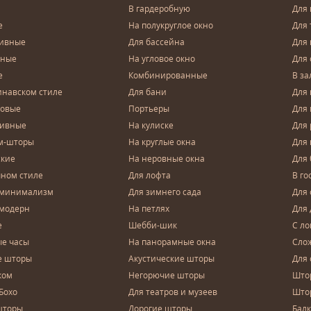
В гардеробную
Для 
е
На полукруглое окно
Для 
тивные
Для бассейна
Для
чные
На угловое окно
Для 
е
Комбинированные
В за
инавском стиле
Для бани
Для 
довые
Портьеры
Для
зивные
На кулиске
Для 
м-шторы
На круглые окна
Для
ские
На неровные окна
Для
чном стиле
Для лофта
В го
 минимализм
Для зимнего сада
Для
 модерн
На петлях
Для 
е
Шебби-шик
С ло
е часы
На панорамные окна
Сло
е шторы
Акустические шторы
Для 
ком
Негорючие шторы
Што
Бохо
Для театров и музеев
Што
шторы
Дорогие шторы
Бал