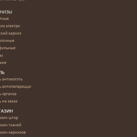
РНИЗЫ
етные
из электро
ский карниз
олочные
фильные
бы
ские
ЛЬ
 антикоготь
ь антипапарацци
 органза
 на заказ
ГАЗИН
азин штор
азин тканей
азин карнизов