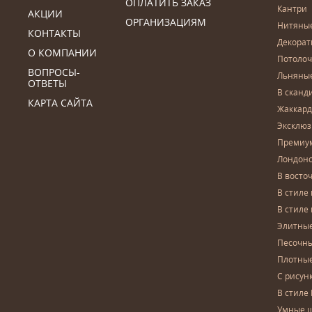
ОПЛАТИТЬ ЗАКАЗ
Кантри
АКЦИИ
ОРГАНИЗАЦИЯМ
Нитяны
КОНТАКТЫ
Декора
О КОМПАНИИ
Потоло
ВОПРОСЫ-
Льняны
ОТВЕТЫ
В сканд
КАРТА САЙТА
Жаккар
Эксклю
Премиу
Лондон
В восто
В стиле
В стиле
Элитны
Песочны
Плотны
С рисун
В стиле 
Умные 