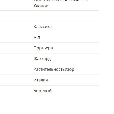
Хлопок
-
Классика
м.п
Портьера
Жаккард
Растительность
Узор
Италия
Бежевый