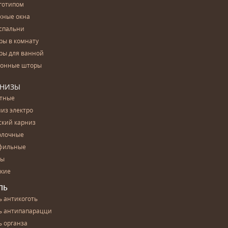
готипом
жные окна
спальни
ры в комнату
ры для ванной
конные шторы
РНИЗЫ
етные
из электро
ский карниз
олочные
фильные
бы
ские
ЛЬ
 антикоготь
ь антипапарацци
 органза