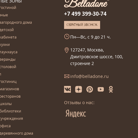
ЛЫЕ ЗОНЫ
гостиной
+7 499 399-30-74
чные
загородного дома
ОБРАТНЫЙ ЗВОНОК
детской
Пн—Вс, с 9 до 21 ч.
кабинета
кухни
127247, Москва,
таунхауса
Дмитровское шоссе, 100,
 веранды
строение 2
столовой
л
info@belladone.ru
гостиниц
 магазинов
ресторанов
Отзывы о нас:
 школы
 библиотеки
сучреждения
 офиса
деревянного дома