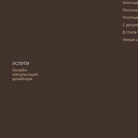
Элитны
Песочны
Плотны
С рисун
В стиле 
Умные 
УСЛУГИ
Онлайн-
консультация
дизайнера