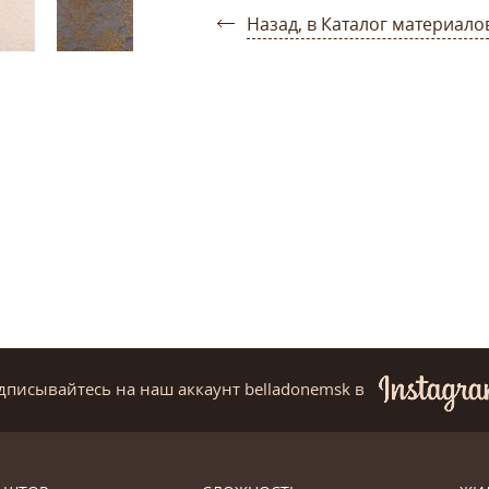
Назад, в Каталог материало
дписывайтесь на наш аккаунт belladonemsk
в