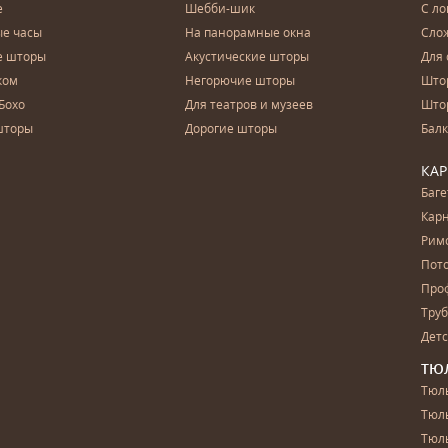
е
Шебби-шик
С ло
е часы
На панорамные окна
Сло
е шторы
Акустические шторы
Для 
ком
Негорючие шторы
Што
Бохо
Для театров и музеев
Што
шторы
Дорогие шторы
Бал
КА
Баг
Карн
Рим
Пот
Про
Тру
Дет
ТЮ
Тюль
Тюл
Тюль