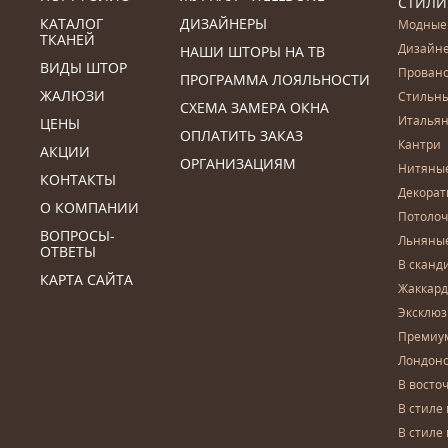
СТИЛИ
КАТАЛОГ
ДИЗАЙНЕРЫ
Модные
ТКАНЕЙ
Дизайн
НАШИ ШТОРЫ НА ТВ
ВИДЫ ШТОР
Прован
ПРОГРАММА ЛОЯЛЬНОСТИ
ЖАЛЮЗИ
Стильн
СХЕМА ЗАМЕРА ОКНА
Итальян
ЦЕНЫ
ОПЛАТИТЬ ЗАКАЗ
Кантри
АКЦИИ
ОРГАНИЗАЦИЯМ
Нитяны
КОНТАКТЫ
Декора
О КОМПАНИИ
Потоло
ВОПРОСЫ-
Льняны
ОТВЕТЫ
В сканд
КАРТА САЙТА
Жаккар
Эксклю
Премиу
Лондон
В восто
В стиле
В стиле