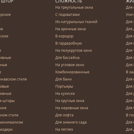
 ШТОР
СЛОЖНОСТЬ
ЖИ
На треугольные окна
Для 
ерские
С подхватами
Ули
с
Из натуральных тканей
Для 
ые
На арочные окна
Для 
ские
В коридор
Для 
В гардеробную
Для 
е
На полукруглое окно
Для 
тивные
Для бассейна
Для
чные
На угловое окно
Для 
е
Комбинированные
В за
инавском стиле
Для бани
Для 
довые
Портьеры
Для
зивные
На кулиске
Для 
м-шторы
На круглые окна
Для
ские
На неровные окна
Для
чном стиле
Для лофта
В го
 минимализм
Для зимнего сада
Для
 модерн
На петлях
Для 