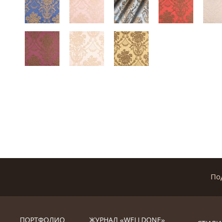
По
ПОРТФОЛИО
ЖУРНАЛ «WELLDONE»