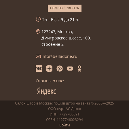
ОБРАТНЫЙ ЗВОНОК
Пн—Вс, с 9 до 21 ч.
127247, Москва,
Дмитровское шоссе, 100,
строение 2
info@belladone.ru
Отзывы о нас:
Салон штор в Москве: пошив
штор
на заказ
© 2005—2025
ООО «Арт АС Деко»
ИНН: 7729700691
ОГРН: 1127746023294
Войти